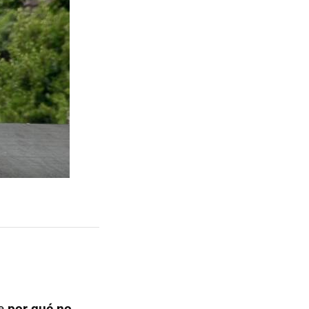
de
por qué no