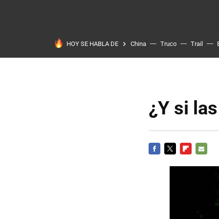
HOY SE HABLA DE
China
Truco
Trail
¿Y si la
FACEBOOK
TWITTER
FLIPBOARD
E-
MAIL