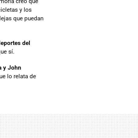
moria creo que
cletas y los
lejas que puedan
deportes del
ue sí.
a y John
ue lo relata de