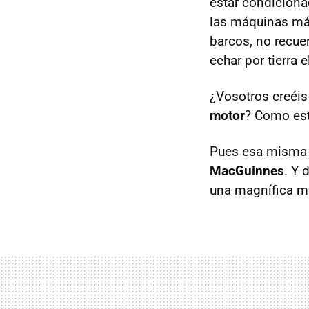
estar condicion
las máquinas más
barcos, no recu
echar por tierra e
¿Vosotros creéi
motor
? Como est
Pues esa misma 
MacGuinnes
. Y 
una magnífica m