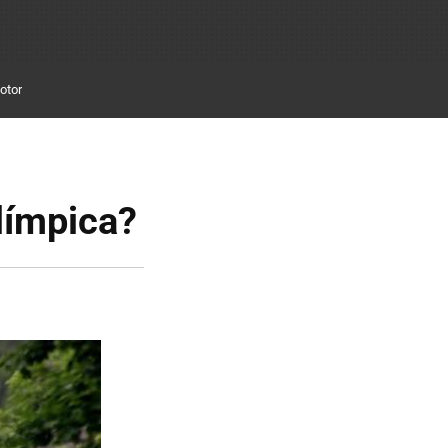
otor
olímpica?