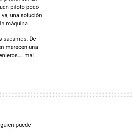
buen piloto poco
 va, una solución
 la máquina.
os sacamos. De
ién merecen una
genieros…. mal
lguien puede