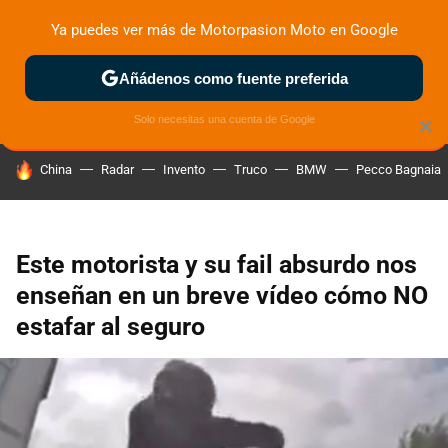
Ya puedes ver más de Motorpasion Moto en Google
ZONA DE PRUEBAS
DEPORTIVAS
MOTOS ELÉCTRICAS
Añádenos como fuente preferida
Solo necesitas una cuenta de Google
×
HOY SE HABLA DE
China
Radar
Invento
Truco
BMW
Pecco Bagnaia
Este motorista y su fail absurdo nos
enseñan en un breve vídeo cómo NO
estafar al seguro