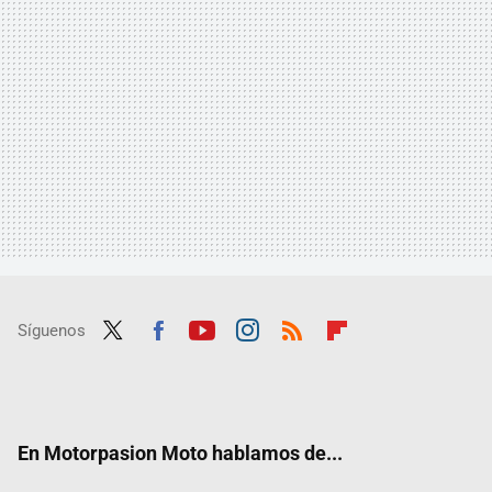
Síguenos
Twit
Fac
Yout
Inst
RSS
Flip
ter
ebo
ube
agra
boar
ok
m
d
En Motorpasion Moto hablamos de...