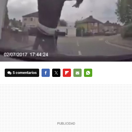
5 comentarios
FACEBOOK
TWITTER
FLIPBOARD
E-
WHATSAPP
MAIL