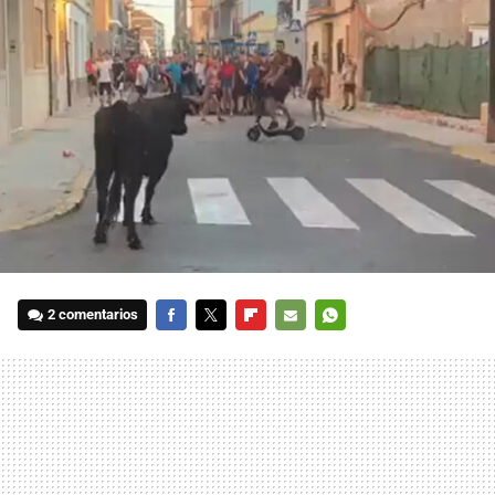
2 comentarios
FACEBOOK
TWITTER
FLIPBOARD
E-
WHATSAPP
MAIL