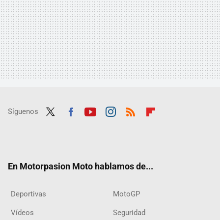
Síguenos
Twit
Fac
Yout
Inst
RSS
Flip
ter
ebo
ube
agra
boar
ok
m
d
En Motorpasion Moto hablamos de...
Deportivas
MotoGP
Vídeos
Seguridad