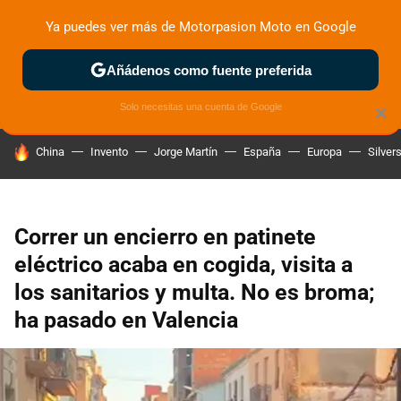
Ya puedes ver más de Motorpasion Moto en Google
ZONA DE PRUEBAS
DEPORTIVAS
MOTOS ELÉCTRICAS
Añádenos como fuente preferida
Solo necesitas una cuenta de Google
×
HOY SE HABLA DE
China
Invento
Jorge Martín
España
Europa
Silver
Correr un encierro en patinete
eléctrico acaba en cogida, visita a
los sanitarios y multa. No es broma;
ha pasado en Valencia