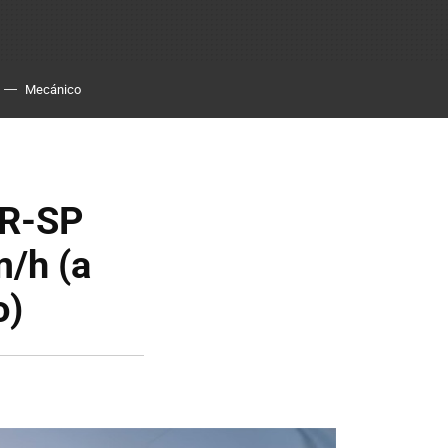
Mecánico
-R-SP
m/h (a
o)