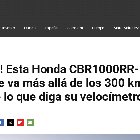
Invento
Ducati
España
Carretera
Europa
Marc Márquez
o! Esta Honda CBR1000RR
e va más allá de los 300 k
 lo que diga su velocímetr
ACEBOOK
TWITTER
FLIPBOARD
E-
MAIL