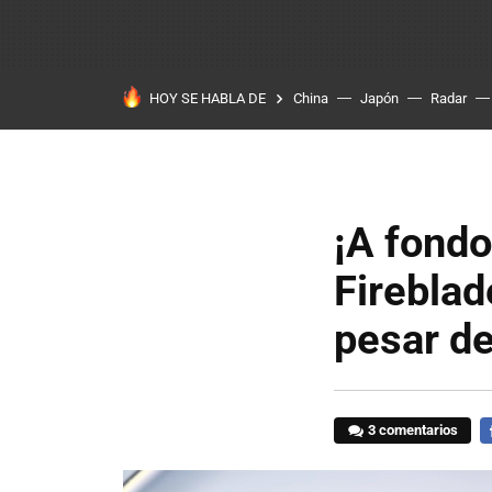
HOY SE HABLA DE
China
Japón
Radar
¡A fond
Fireblad
pesar de
3 comentarios
F