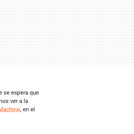
ue se espera que
os ver a la
Machine
, en el