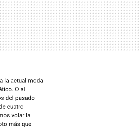
ía la actual moda
tico. O al
os del pasado
de cuatro
mos volar la
moto más que