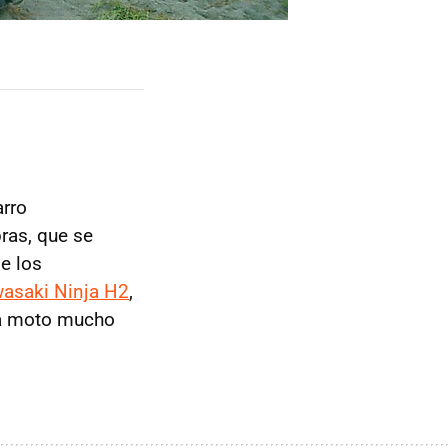
arro
ras, que se
e los
asaki Ninja H2
,
una moto mucho