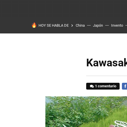
HOY SE HABLA DE
China
Japón
Invento
Kawasak
1 comentario
FA