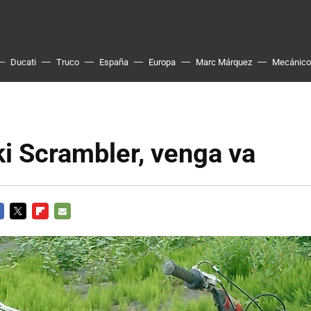
Ducati
Truco
España
Europa
Marc Márquez
Mecánico
i Scrambler, venga va
CEBOOK
TWITTER
FLIPBOARD
E-
MAIL