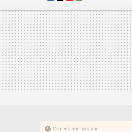
FACEBOOK
TWITTER
FLIPBOARD
E-
MAIL
Comentarios cerrados