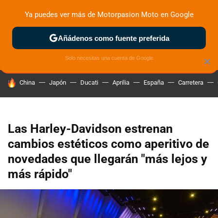
Ya puedes ver más de Motorpasion Moto en Google
ZONA DE PRUEBAS
DEPORTIVAS
MOTOS ELÉCTRICAS
Añádenos como fuente preferida
Solo necesitas una cuenta de Google
×
HOY SE HABLA DE
China
Japón
Ducati
Aprilia
España
Carretera
Las Harley-Davidson estrenan
cambios estéticos como aperitivo de
novedades que llegarán "más lejos y
más rápido"