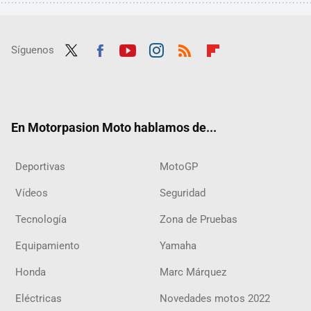
Síguenos
Twit
Fac
Yout
Inst
RSS
Flip
ter
ebo
ube
agra
boar
ok
m
d
En Motorpasion Moto hablamos de...
Deportivas
MotoGP
Vídeos
Seguridad
Tecnología
Zona de Pruebas
Equipamiento
Yamaha
Honda
Marc Márquez
Eléctricas
Novedades motos 2022