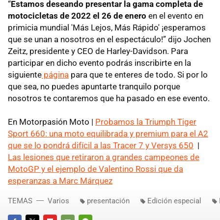
“
Estamos deseando presentar la gama completa de
motocicletas de 2022 el 26 de enero
en el evento en
primicia mundial 'Más Lejos, Más Rápido' ¡esperamos
que se unan a nosotros en el espectáculo!” dijo Jochen
Zeitz, presidente y CEO de Harley-Davidson. Para
participar en dicho evento podrás inscribirte en la
siguiente
página
para que te enteres de todo. Si por lo
que sea, no puedes apuntarte tranquilo porque
nosotros te contaremos que ha pasado en ese evento.
En Motorpasión Moto |
Probamos la Triumph Tiger
Sport 660: una moto equilibrada y premium para el A2
que se lo pondrá difícil a las Tracer 7 y Versys 650
|
Las lesiones que retiraron a grandes campeones de
MotoGP y el ejemplo de Valentino Rossi que da
esperanzas a Marc Márquez
TEMAS
Varios
presentación
Edición especial