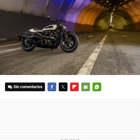
Sin comentarios
FACEBOOK
TWITTER
FLIPBOARD
E-
WHATSAPP
MAIL