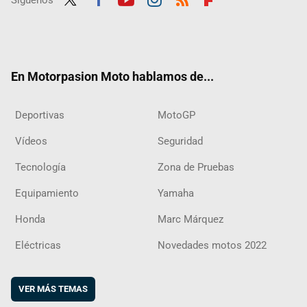
Twit
Fac
Yout
Inst
RSS
Flip
ter
ebo
ube
agra
boar
ok
m
d
En Motorpasion Moto hablamos de...
Deportivas
MotoGP
Vídeos
Seguridad
Tecnología
Zona de Pruebas
Equipamiento
Yamaha
Honda
Marc Márquez
Eléctricas
Novedades motos 2022
VER MÁS TEMAS