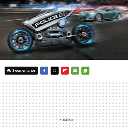
3 comentarios
FACEBOOK
TWITTER
FLIPBOARD
E-
WHATSAPP
MAIL