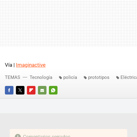
Vía |
Imaginactive
TEMAS
Tecnología
policía
prototipos
Eléctric
FACEBOOK
TWITTER
FLIPBOARD
E-
WHATSAPP
MAIL
Comentarios cerrados