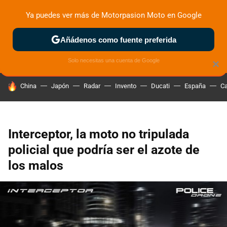
Ya puedes ver más de Motorpasion Moto en Google
ZONA DE PRUEBAS
DEPORTIVAS
MOTOS ELÉCTRICAS
Añádenos como fuente preferida
Solo necesitas una cuenta de Google
×
HOY SE HABLA DE
China
Japón
Radar
Invento
Ducati
España
Ca
Interceptor, la moto no tripulada
policial que podría ser el azote de
los malos