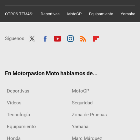
OTROS TEMAS:
Deportivas
MotoGP
Equipamiento
Yamaha
Síguenos
Twit
Fac
Yout
Inst
RSS
Flip
ter
ebo
ube
agra
boar
ok
m
d
En Motorpasion Moto hablamos de...
Deportivas
MotoGP
Vídeos
Seguridad
Tecnología
Zona de Pruebas
Equipamiento
Yamaha
Honda
Marc Márquez