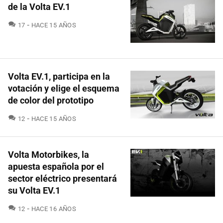
de la Volta EV.1
COMENTARIOS
17
HACE 15 AÑOS
Volta EV.1, participa en la
votación y elige el esquema
de color del prototipo
COMENTARIOS
12
HACE 15 AÑOS
Volta Motorbikes, la
apuesta española por el
sector eléctrico presentará
su Volta EV.1
COMENTARIOS
12
HACE 16 AÑOS