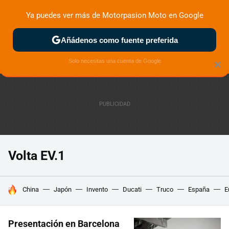
Ya puedes ver más de Motorpasion Moto en Google
ZONA DE PRUEBAS
DEPORTIVAS
MOTOS ELÉCTRICAS
Añádenos como fuente preferida
Solo necesitas una cuenta de Google
×
Volta EV.1
HOY SE HABLA DE
China
Japón
Invento
Ducati
Truco
España
E
Presentación en Barcelona