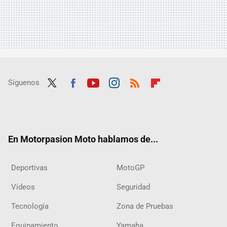
Síguenos
Twit
Fac
Yout
Inst
RSS
Flip
ter
ebo
ube
agra
boar
ok
m
d
En Motorpasion Moto hablamos de...
Deportivas
MotoGP
Vídeos
Seguridad
Tecnología
Zona de Pruebas
Equipamiento
Yamaha