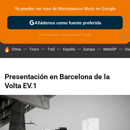
Ya puedes ver más de Motorpasion Moto en Google
ZONA DE PRUEBAS
DEPORTIVAS
MOTOS ELÉCTRICAS
Añádenos como fuente preferida
Solo necesitas una cuenta de Google
×
HOY SE HABLA DE
China
Truco
Trail
España
Europa
MotoGP
Ga
Presentación en Barcelona de la
Volta EV.1