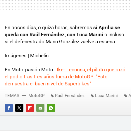
En pocos días, o quizá horas, sabremos
si Aprilia se
queda con Raúl Fernández, con Luca Marini
o incluso
si el defenestrado Manu González vuelve a escena.
Imágenes | Michelin
En Motorpasión Moto |
Iker Lecuona, el piloto que rozó
el podio tras tres años fuera de MotoGP: "Esto
demuestra el buen nivel de Superbikes"
TEMAS
MotoGP
Raúl Fernández
Luca Marini
A
FACEBOOK
TWITTER
FLIPBOARD
E-
WHATSAPP
MAIL