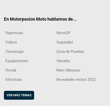
ter
ebo
ube
agra
boar
ok
m
d
En Motorpasion Moto hablamos de...
Deportivas
MotoGP
Vídeos
Seguridad
Tecnología
Zona de Pruebas
Equipamiento
Yamaha
Honda
Marc Márquez
Eléctricas
Novedades motos 2022
VER MÁS TEMAS