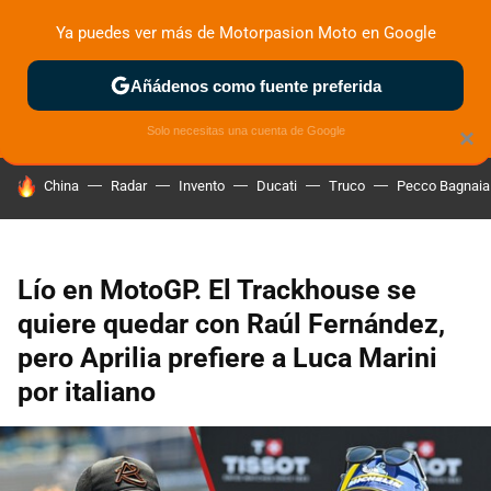
Ya puedes ver más de Motorpasion Moto en Google
ZONA DE PRUEBAS
DEPORTIVAS
MOTOS ELÉCTRICAS
Añádenos como fuente preferida
Solo necesitas una cuenta de Google
×
HOY SE HABLA DE
China
Radar
Invento
Ducati
Truco
Pecco Bagnaia
Lío en MotoGP. El Trackhouse se
quiere quedar con Raúl Fernández,
pero Aprilia prefiere a Luca Marini
por italiano