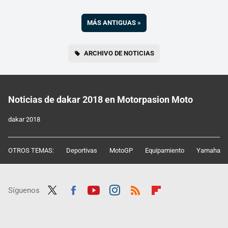
MÁS ANTIGUAS
»
ARCHIVO DE NOTICIAS
Noticias de dakar 2018 en Motorpasion Moto
dakar 2018
OTROS TEMAS:
Deportivas
MotoGP
Equipamiento
Yamaha
Síguenos
Twit
Fac
Yout
Inst
RSS
Flip
ter
ebo
ube
agra
boar