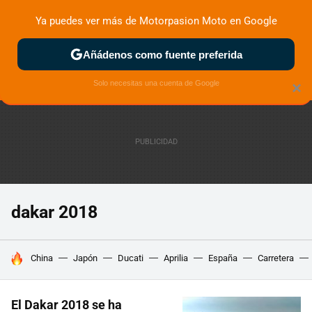
Ya puedes ver más de Motorpasion Moto en Google
ZONA DE PRUEBAS
DEPORTIVAS
MOTOS ELÉCTRICAS
Añádenos como fuente preferida
Solo necesitas una cuenta de Google
×
dakar 2018
HOY SE HABLA DE
China
Japón
Ducati
Aprilia
España
Carretera
El Dakar 2018 se ha