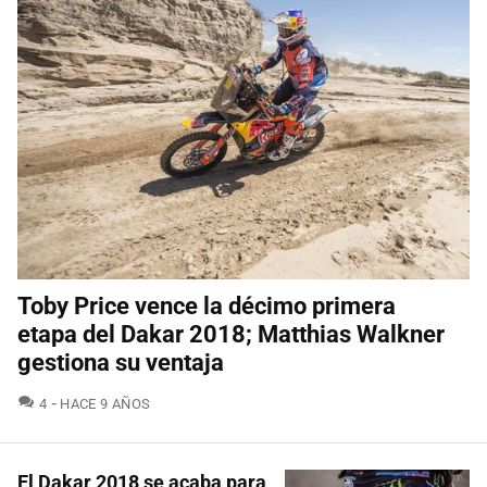
Toby Price vence la décimo primera
etapa del Dakar 2018; Matthias Walkner
gestiona su ventaja
COMENTARIOS
4
HACE 9 AÑOS
El Dakar 2018 se acaba para