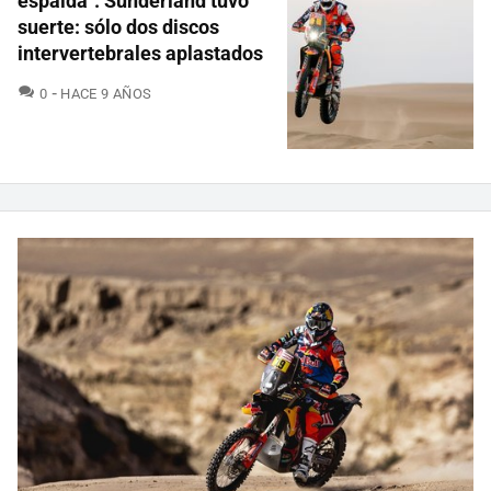
espalda". Sunderland tuvo
suerte: sólo dos discos
intervertebrales aplastados
COMENTARIOS
0
HACE 9 AÑOS