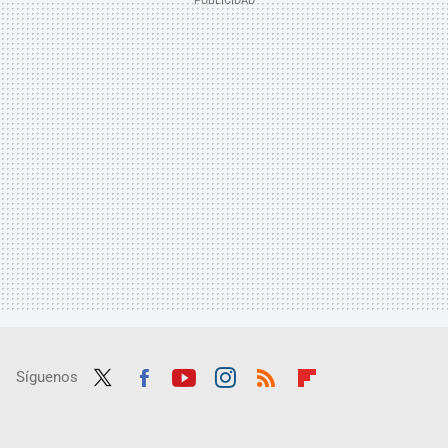
Síguenos
Twit
Fac
Yout
Inst
RSS
Flip
ter
ebo
ube
agra
boar