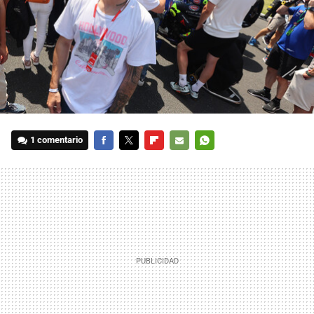
1 comentario
FACEBOOK
TWITTER
FLIPBOARD
E-
WHATSAPP
MAIL