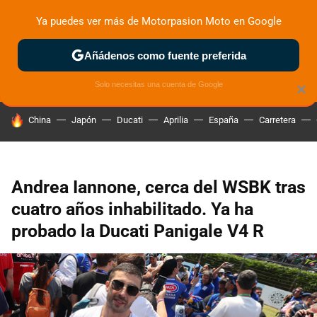
Ya puedes ver más de Motorpasion Moto en Google
ZONA DE PRUEBAS
DEPORTIVAS
MOTOS ELÉCTRICAS
Añádenos como fuente preferida
Solo necesitas una cuenta de Google
×
HOY SE HABLA DE
China
Japón
Ducati
Aprilia
España
Carretera
Andrea Iannone, cerca del WSBK tras
cuatro años inhabilitado. Ya ha
probado la Ducati Panigale V4 R