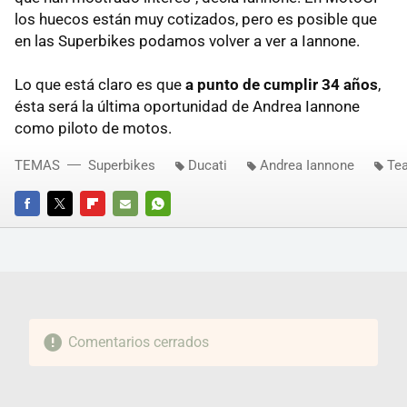
los huecos están muy cotizados, pero es posible que
en las Superbikes podamos volver a ver a Iannone.
Lo que está claro es que
a punto de cumplir 34 años
,
ésta será la última oportunidad de Andrea Iannone
como piloto de motos.
TEMAS
Superbikes
Ducati
Andrea Iannone
Te
FACEBOOK
TWITTER
FLIPBOARD
E-
WHATSAPP
MAIL
Comentarios cerrados