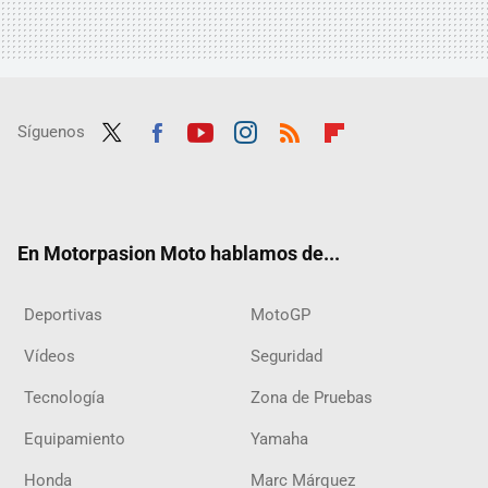
Síguenos
Twit
Fac
Yout
Inst
RSS
Flip
ter
ebo
ube
agra
boar
ok
m
d
En Motorpasion Moto hablamos de...
Deportivas
MotoGP
Vídeos
Seguridad
Tecnología
Zona de Pruebas
Equipamiento
Yamaha
Honda
Marc Márquez