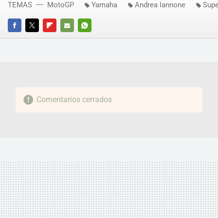
TEMAS
MotoGP
Yamaha
Andrea Iannone
Supe
FACEBOOK
TWITTER
FLIPBOARD
E-
WHATSAPP
MAIL
Comentarios cerrados