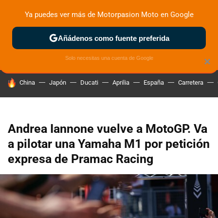
Ya puedes ver más de Motorpasion Moto en Google
ZONA DE PRUEBAS
DEPORTIVAS
MOTOS ELÉCTRICAS
Añádenos como fuente preferida
Solo necesitas una cuenta de Google
×
HOY SE HABLA DE
China
Japón
Ducati
Aprilia
España
Carretera
Andrea Iannone vuelve a MotoGP. Va
a pilotar una Yamaha M1 por petición
expresa de Pramac Racing