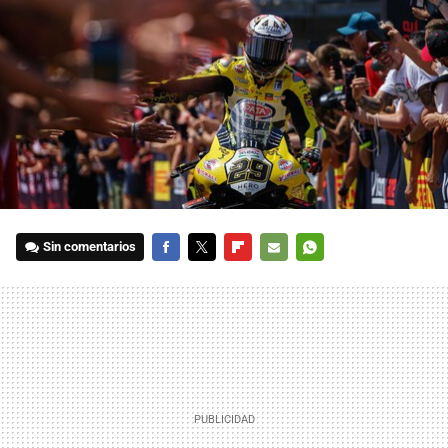
Sin comentarios
FACEBOOK
TWITTER
FLIPBOARD
E-
WHATSAPP
MAIL