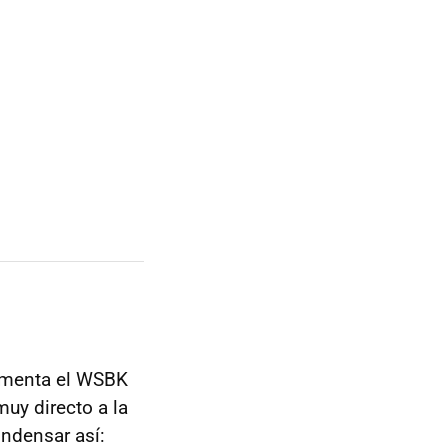
omenta el WSBK
uy directo a la
ondensar así: