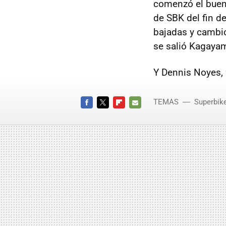
comenzó el bueno
de SBK del fin d
bajadas y cambio
se salió Kagaya
Y Dennis Noyes,
TEMAS
Superbik
FACEBOOK
TWITTER
FLIPBOARD
E-
MAIL