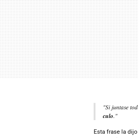
"Si juntase to
culo
."
Esta frase la dij