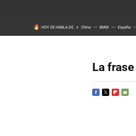
HOY SE HABLA DE
China
BMW
España
La frase
FACEBOOK
TWITTER
FLIPBOARD
E-
MAIL