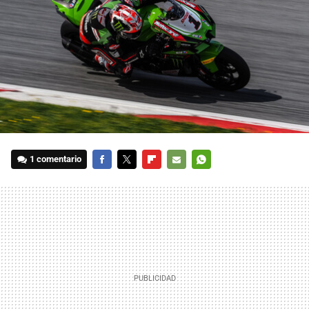
1 comentario
FACEBOOK
TWITTER
FLIPBOARD
E-
WHATSAPP
MAIL