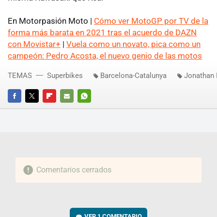
En Motorpasión Moto |
Cómo ver MotoGP por TV de la
forma más barata en 2021 tras el acuerdo de DAZN
con Movistar+
|
Vuela como un novato, pica como un
campeón: Pedro Acosta, el nuevo genio de las motos
TEMAS
Superbikes
Barcelona-Catalunya
Jonathan
FACEBOOK
TWITTER
FLIPBOARD
E-
WHATSAPP
MAIL
Comentarios cerrados
VER
1 COMENTARIO