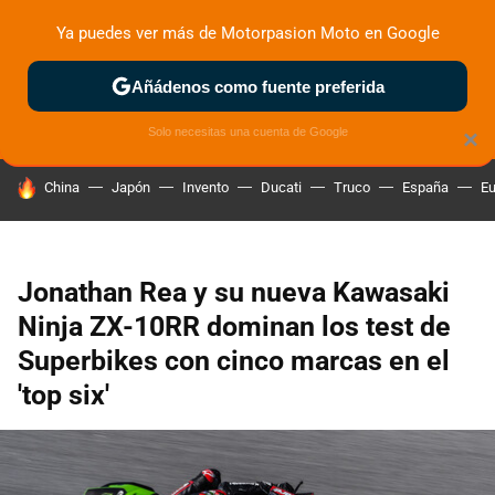
Ya puedes ver más de Motorpasion Moto en Google
ZONA DE PRUEBAS
DEPORTIVAS
MOTOS ELÉCTRICAS
Añádenos como fuente preferida
Solo necesitas una cuenta de Google
×
HOY SE HABLA DE
China
Japón
Invento
Ducati
Truco
España
Eu
Jonathan Rea y su nueva Kawasaki
Ninja ZX-10RR dominan los test de
Superbikes con cinco marcas en el
'top six'