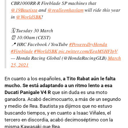
CBR1000RR-R Fireblade SP machines that
@19Bautista
and
@realleonhaslam
will ride this year
in
@WorldSBK
!
🗓 Tuesday 30 March
⏰ 10:00am (CEST)
📍 HRC Facebook / YouTube
#PoweredbyHonda
#Fireblade
#WorldSBK
pic.twitter.com/EeaMSHFIpV
— Honda Racing Global (@HondaRacingGLB)
March
25, 2021
En cuanto a los españoles,
a Tito Rabat aún le falta
mucho. Se está adaptando a un ritmo lento a esa
Ducati Panigale V4 R
que sin duda es una moto
ganadora. Acabó decimocuarto, a más de un segundo
y medio de Rea. Bautista ya dijimos que no estuvo
buscando tiempos, y en cuanto a Isaac Viñales, el
tercero en discordia, acabó decimoséptimo con la
misma Kawasaki que Rea.