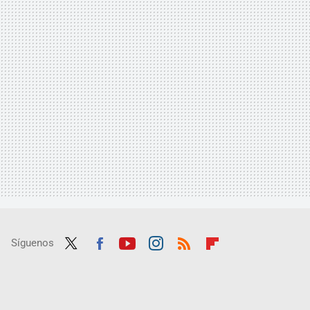
Síguenos
Twit
Fac
Yout
Inst
RSS
Flip
ter
ebo
ube
agra
boar
ok
m
d