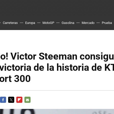
Carreteras
Europa
MotoGP
Gasolina
Mercado
Prueba
co! Victor Steeman consigu
victoria de la historia de 
ort 300
FACEBOOK
TWITTER
FLIPBOARD
E-
MAIL