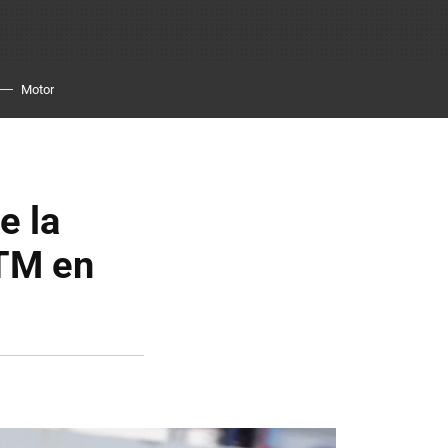
Motor
e la
KTM en