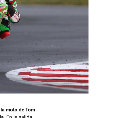
e
la moto de Tom
da
. En la salida