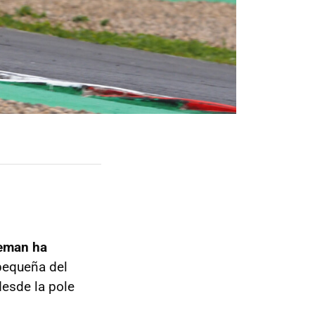
eeman ha
pequeña del
esde la pole