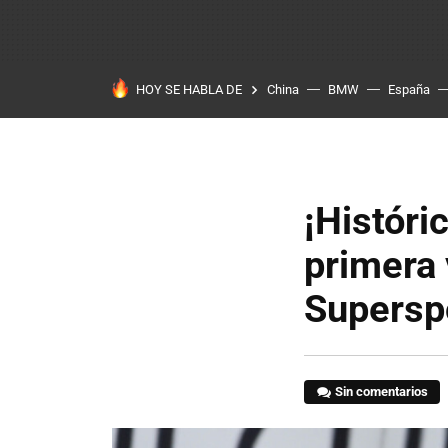
HOY SE HABLA DE
China
BMW
España
¡Históri
primera 
Supersp
Sin comentarios