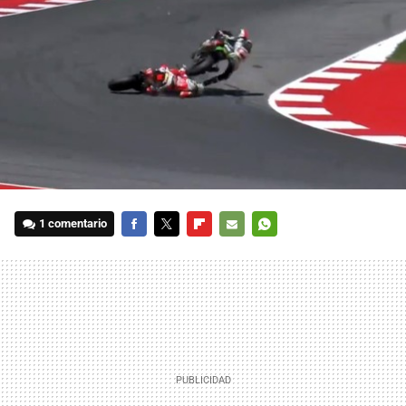
1 comentario
FACEBOOK
TWITTER
FLIPBOARD
E-
WHATSAPP
MAIL