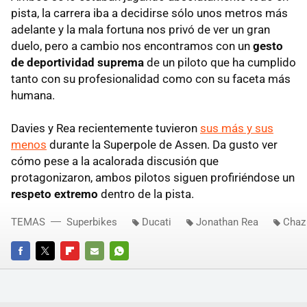
pista, la carrera iba a decidirse sólo unos metros más
adelante y la mala fortuna nos privó de ver un gran
duelo, pero a cambio nos encontramos con un
gesto
de deportividad suprema
de un piloto que ha cumplido
tanto con su profesionalidad como con su faceta más
humana.
Davies y Rea recientemente tuvieron
sus más y sus
menos
durante la Superpole de Assen. Da gusto ver
cómo pese a la acalorada discusión que
protagonizaron, ambos pilotos siguen profiriéndose un
respeto extremo
dentro de la pista.
TEMAS
Superbikes
Ducati
Jonathan Rea
Chaz
FACEBOOK
TWITTER
FLIPBOARD
E-
WHATSAPP
MAIL