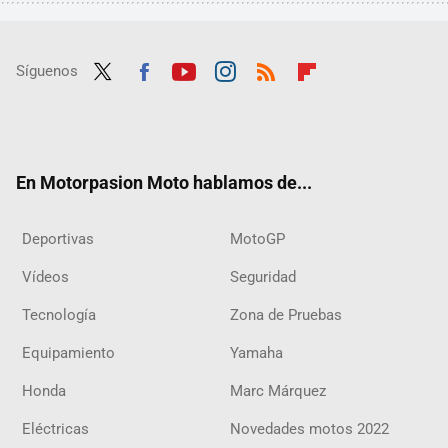
Síguenos
Twit
Fac
Yout
Inst
RSS
Flip
ter
ebo
ube
agra
boar
ok
m
d
En Motorpasion Moto hablamos de...
Deportivas
MotoGP
Vídeos
Seguridad
Tecnología
Zona de Pruebas
Equipamiento
Yamaha
Honda
Marc Márquez
Eléctricas
Novedades motos 2022