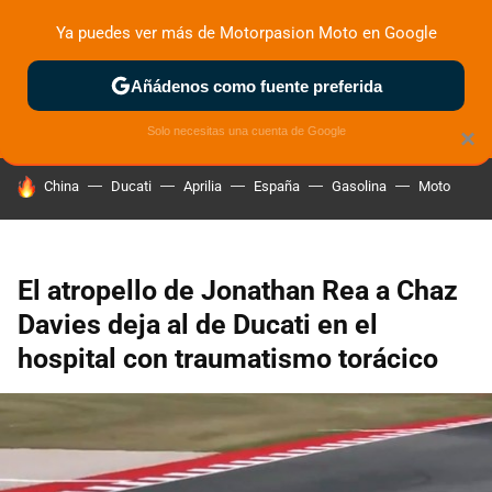
Ya puedes ver más de Motorpasion Moto en Google
ZONA DE PRUEBAS
DEPORTIVAS
MOTOS ELÉCTRICAS
Añádenos como fuente preferida
Solo necesitas una cuenta de Google
×
HOY SE HABLA DE
China
Ducati
Aprilia
España
Gasolina
Moto
El atropello de Jonathan Rea a Chaz
Davies deja al de Ducati en el
hospital con traumatismo torácico