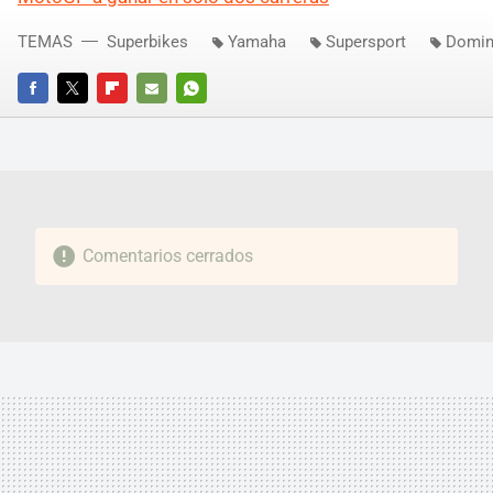
TEMAS
Superbikes
Yamaha
Supersport
Domin
FACEBOOK
TWITTER
FLIPBOARD
E-
WHATSAPP
MAIL
Comentarios cerrados