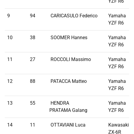
YZF R6
9
94
CARICASULO Federico
Yamaha
YZF R6
10
38
SOOMER Hannes
Yamaha
YZF R6
11
27
ROCCOLI Massimo
Yamaha
YZF R6
12
88
PATACCA Matteo
Yamaha
YZF R6
13
55
HENDRA
Yamaha
PRATAMA Galang
YZF R6
14
11
OTTAVIANI Luca
Kawasaki
ZX-6R