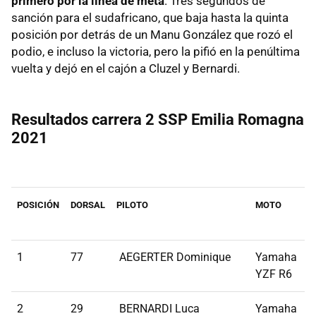
primero por la línea de meta
. Tres segundos de
sanción para el sudafricano, que baja hasta la quinta
posición por detrás de un Manu González que rozó el
podio, e incluso la victoria, pero la pifió en la penúltima
vuelta y dejó en el cajón a Cluzel y Bernardi.
Resultados carrera 2 SSP Emilia Romagna
2021
POSICIÓN
DORSAL
PILOTO
MOTO
1
77
AEGERTER Dominique
Yamaha
YZF R6
2
29
BERNARDI Luca
Yamaha