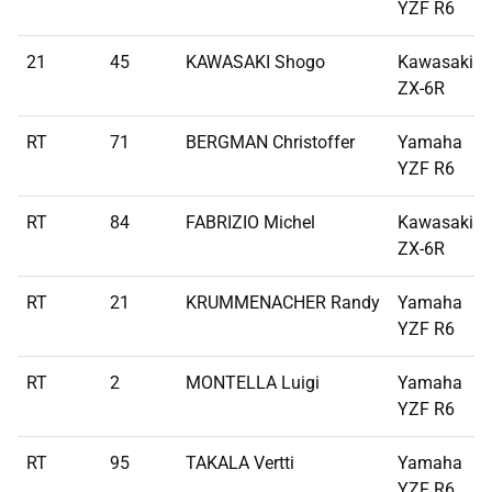
YZF R6
21
45
KAWASAKI Shogo
Kawasaki
ZX-6R
RT
71
BERGMAN Christoffer
Yamaha
YZF R6
RT
84
FABRIZIO Michel
Kawasaki
ZX-6R
RT
21
KRUMMENACHER Randy
Yamaha
YZF R6
RT
2
MONTELLA Luigi
Yamaha
YZF R6
RT
95
TAKALA Vertti
Yamaha
YZF R6