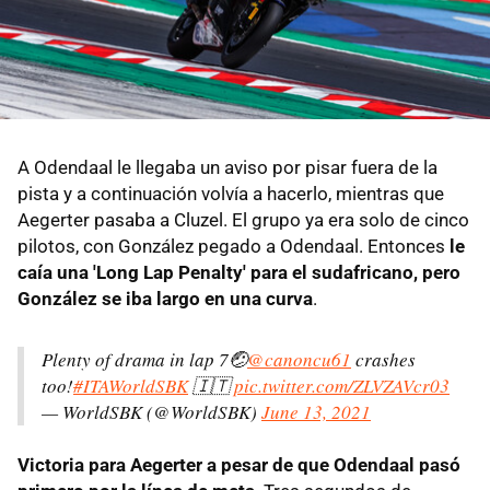
A Odendaal le llegaba un aviso por pisar fuera de la
pista y a continuación volvía a hacerlo, mientras que
Aegerter pasaba a Cluzel. El grupo ya era solo de cinco
pilotos, con González pegado a Odendaal. Entonces
le
caía una 'Long Lap Penalty' para el sudafricano, pero
González se iba largo en una curva
.
Plenty of drama in lap 7🤕
@canoncu61
crashes
too!
#ITAWorldSBK
🇮🇹
pic.twitter.com/ZLVZAVcr03
— WorldSBK (@WorldSBK)
June 13, 2021
Victoria para Aegerter a pesar de que Odendaal pasó