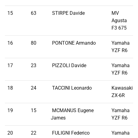
15
63
STIRPE Davide
MV
Agusta
F3 675
16
80
PONTONE Armando
Yamaha
YZF R6
17
23
PIZZOLI Davide
Yamaha
YZF R6
18
24
TACCINI Leonardo
Kawasaki
ZX-6R
19
15
MCMANUS Eugene
Yamaha
James
YZF R6
20
22
FULIGNI Federico
Yamaha