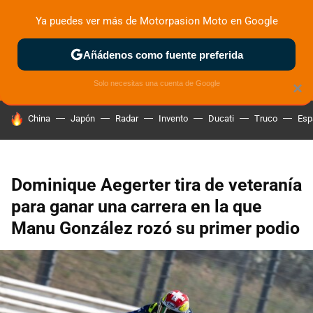
Ya puedes ver más de Motorpasion Moto en Google
ZONA DE PRUEBAS
DEPORTIVAS
MOTOS ELÉCTRICAS
Añádenos como fuente preferida
Solo necesitas una cuenta de Google
×
HOY SE HABLA DE
China
Japón
Radar
Invento
Ducati
Truco
Esp
Dominique Aegerter tira de veteranía
para ganar una carrera en la que
Manu González rozó su primer podio