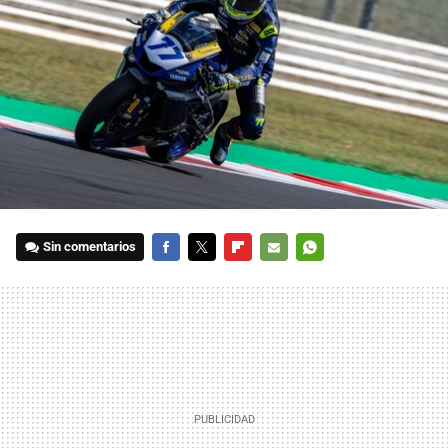
Sin comentarios
FACEBOOK
TWITTER
FLIPBOARD
E-
WHATSAPP
MAIL