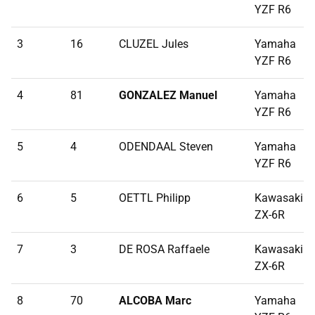
YZF R6
3
16
CLUZEL Jules
Yamaha
YZF R6
4
81
GONZALEZ Manuel
Yamaha
YZF R6
5
4
ODENDAAL Steven
Yamaha
YZF R6
6
5
OETTL Philipp
Kawasaki
ZX-6R
7
3
DE ROSA Raffaele
Kawasaki
ZX-6R
8
70
ALCOBA Marc
Yamaha