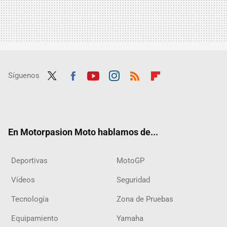
Síguenos
Twit
Fac
Yout
Inst
RSS
Flip
ter
ebo
ube
agra
boar
ok
m
d
En Motorpasion Moto hablamos de...
Deportivas
MotoGP
Vídeos
Seguridad
Tecnología
Zona de Pruebas
Equipamiento
Yamaha