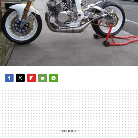
FACEBOOK
TWITTER
FLIPBOARD
E-
WHATSAPP
MAIL