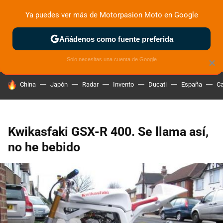
Ya puedes ver más de Motorpasion Moto en Google
ZONA DE PRUEBAS
DEPORTIVAS
MOTOS ELÉCTRICAS
Añádenos como fuente preferida
Solo necesitas una cuenta de Google
×
HOY SE HABLA DE
China
Japón
Radar
Invento
Ducati
España
Ca
Kwikasfaki GSX-R 400. Se llama así,
no he bebido