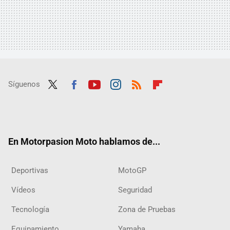
Síguenos
Twit
Fac
Yout
Inst
RSS
Flip
ter
ebo
ube
agra
boar
ok
m
d
En Motorpasion Moto hablamos de...
Deportivas
MotoGP
Vídeos
Seguridad
Tecnología
Zona de Pruebas
Equipamiento
Yamaha