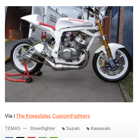
Vía |
The Kneeslider
,
CustomFighters
TEMAS
Streetfighter
Suzuki
Kawasaki