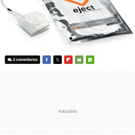
2 comentarios
FACEBOOK
TWITTER
FLIPBOARD
E-
WHATSAPP
MAIL