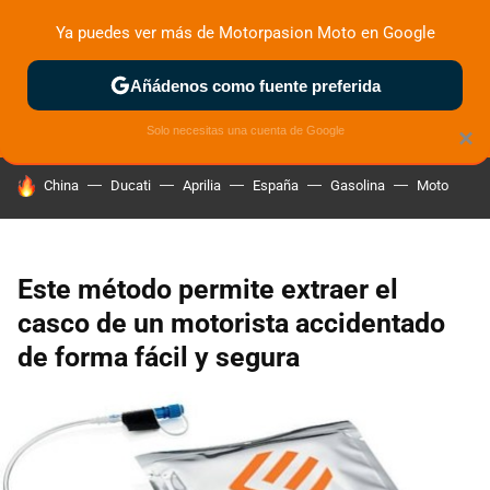
Ya puedes ver más de Motorpasion Moto en Google
ZONA DE PRUEBAS
DEPORTIVAS
MOTOS ELÉCTRICAS
Añádenos como fuente preferida
Solo necesitas una cuenta de Google
×
HOY SE HABLA DE
China
Ducati
Aprilia
España
Gasolina
Moto
Este método permite extraer el
casco de un motorista accidentado
de forma fácil y segura