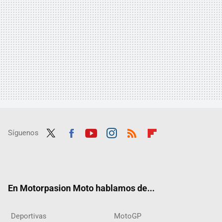
Síguenos
Twit
Fac
Yout
Inst
RSS
Flip
ter
ebo
ube
agra
boar
ok
m
d
En Motorpasion Moto hablamos de...
Deportivas
MotoGP