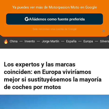
Ya puedes ver más de Motorpasion Moto en Google
ZONA DE PRUEBAS
DEPORTIVAS
MOTOS ELÉCTRICAS
Añádenos como fuente preferida
Solo necesitas una cuenta de Google
×
HOY SE HABLA DE
China
Invento
Jorge Martín
España
Europa
Silver
Los expertos y las marcas
coinciden: en Europa viviríamos
mejor si sustituyésemos la mayoría
de coches por motos