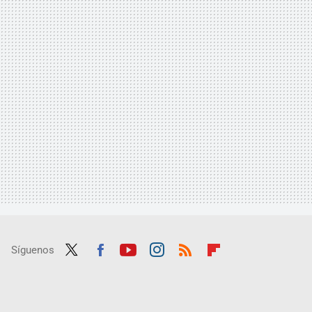
Síguenos
Twit
Fac
Yout
Inst
RSS
Flip
ter
ebo
ube
agra
boar