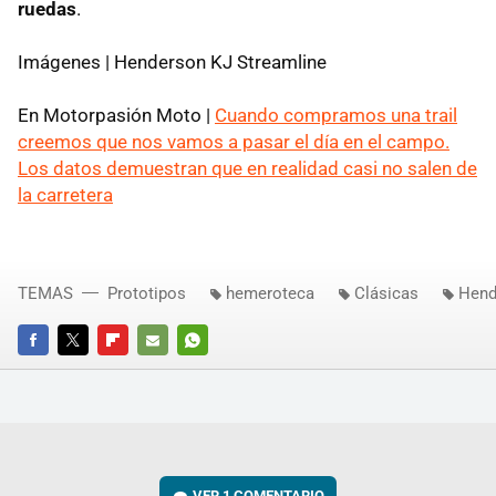
ruedas
.
Imágenes | Henderson KJ Streamline
En Motorpasión Moto |
Cuando compramos una trail
creemos que nos vamos a pasar el día en el campo.
Los datos demuestran que en realidad casi no salen de
la carretera
TEMAS
Prototipos
hemeroteca
Clásicas
Hend
FACEBOOK
TWITTER
FLIPBOARD
E-
WHATSAPP
MAIL
VER
1 COMENTARIO