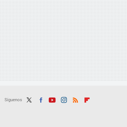
Síguenos
Twit
Fac
Yout
Inst
RSS
Flip
ter
ebo
ube
agra
boar
ok
m
d