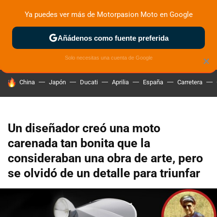
Ya puedes ver más de Motorpasion Moto en Google
ZONA DE PRUEBAS
DEPORTIVAS
MOTOS ELÉCTRICAS
Añádenos como fuente preferida
Solo necesitas una cuenta de Google
×
HOY SE HABLA DE
China
Japón
Ducati
Aprilia
España
Carretera
Un diseñador creó una moto
carenada tan bonita que la
consideraban una obra de arte, pero
se olvidó de un detalle para triunfar