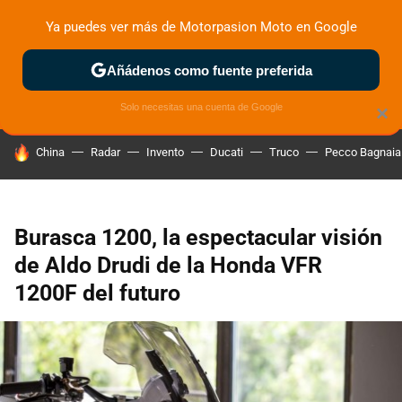
Ya puedes ver más de Motorpasion Moto en Google
ZONA DE PRUEBAS
DEPORTIVAS
MOTOS ELÉCTRICAS
Añádenos como fuente preferida
Solo necesitas una cuenta de Google
×
HOY SE HABLA DE
China
Radar
Invento
Ducati
Truco
Pecco Bagnaia
Burasca 1200, la espectacular visión
de Aldo Drudi de la Honda VFR
1200F del futuro