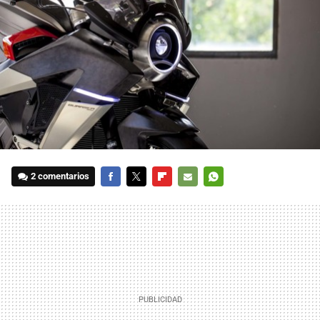
2 comentarios
FACEBOOK
TWITTER
FLIPBOARD
E-
WHATSAPP
MAIL