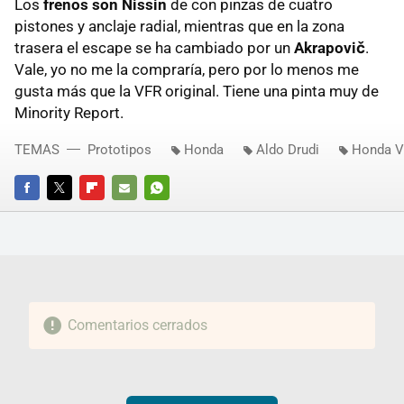
Los
frenos son Nissin
de con pinzas de cuatro
pistones y anclaje radial, mientras que en la zona
trasera el escape se ha cambiado por un
Akrapovič
.
Vale, yo no me la compraría, pero por lo menos me
gusta más que la VFR original. Tiene una pinta muy de
Minority Report.
TEMAS
Prototipos
Honda
Aldo Drudi
Honda V
FACEBOOK
TWITTER
FLIPBOARD
E-
WHATSAPP
MAIL
Comentarios cerrados