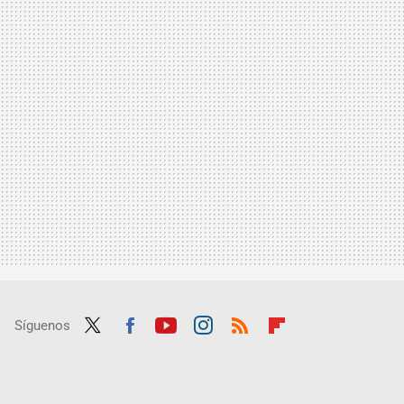
Síguenos
Twit
Fac
Yout
Inst
RSS
Flip
ter
ebo
ube
agra
boar