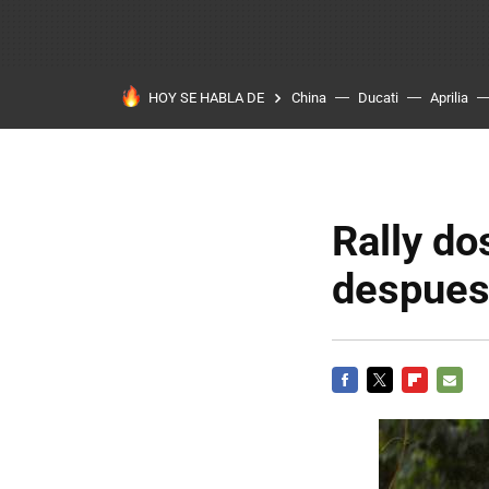
HOY SE HABLA DE
China
Ducati
Aprilia
Rally do
despues
FACEBOOK
TWITTER
FLIPBOARD
E-
MAIL