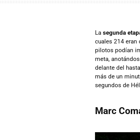
La
segunda etap
cuales 214 eran 
pilotos podían i
meta, anotándose 
delante del hast
más de un minuto
segundos de Hél
Marc Coma 