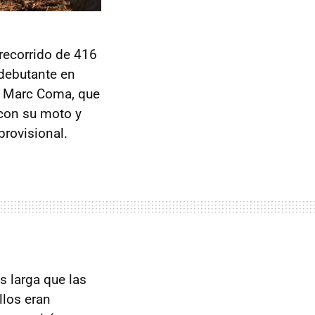
 recorrido de 416
 debutante en
de Marc Coma, que
 con su moto y
provisional.
s larga que las
llos eran