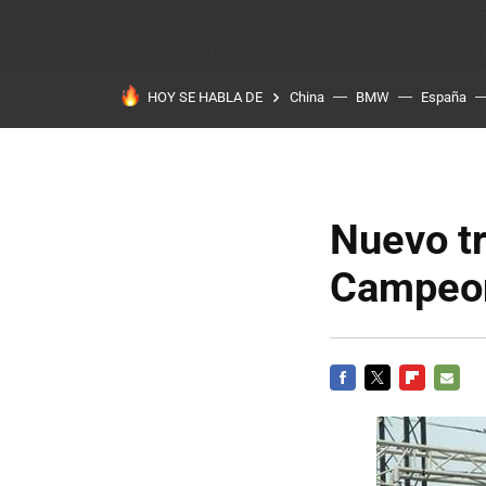
HOY SE HABLA DE
China
BMW
España
Nuevo tr
Campeon
FACEBOOK
TWITTER
FLIPBOARD
E-
MAIL