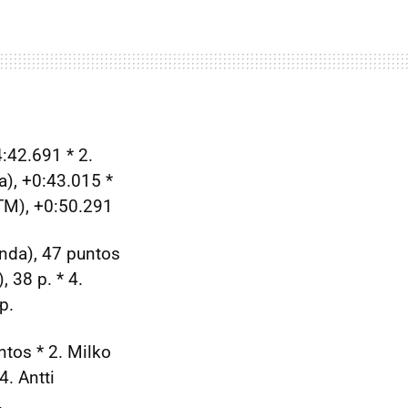
4:42.691 * 2.
a), +0:43.015 *
KTM), +0:50.291
onda), 47 puntos
 38 p. * 4.
p.
ntos * 2. Milko
4. Antti
.