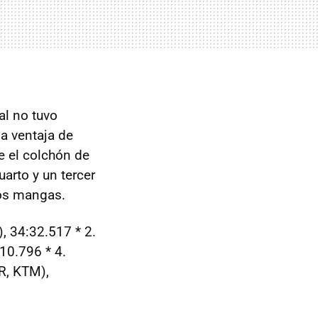
al no tuvo
a ventaja de
e el colchón de
uarto y un tercer
dos mangas.
, 34:32.517 * 2.
10.796 * 4.
R, KTM),