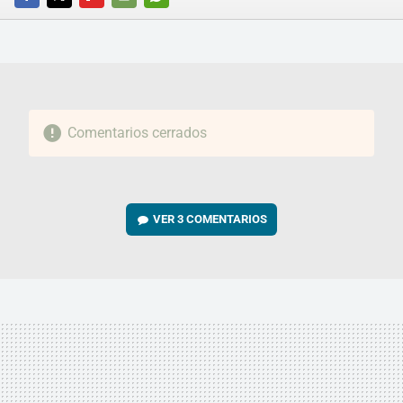
FACEBOOK
TWITTER
FLIPBOARD
E-
WHATSAPP
MAIL
Comentarios cerrados
VER
3 COMENTARIOS