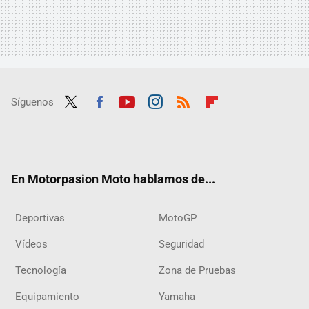
Síguenos
Twit
Fac
Yout
Inst
RSS
Flip
ter
ebo
ube
agra
boar
ok
m
d
En Motorpasion Moto hablamos de...
Deportivas
MotoGP
Vídeos
Seguridad
Tecnología
Zona de Pruebas
Equipamiento
Yamaha