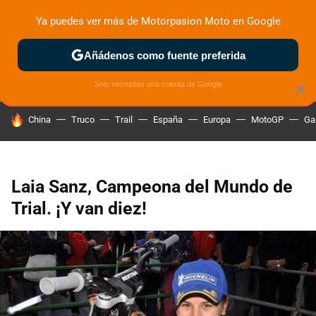
Ya puedes ver más de Motorpasion Moto en Google
ZONA DE PRUEBAS
DEPORTIVAS
MOTOS ELÉCTRICAS
Añádenos como fuente preferida
Solo necesitas una cuenta de Google
×
HOY SE HABLA DE
China
Truco
Trail
España
Europa
MotoGP
Ga
Laia Sanz, Campeona del Mundo de
Trial. ¡Y van diez!