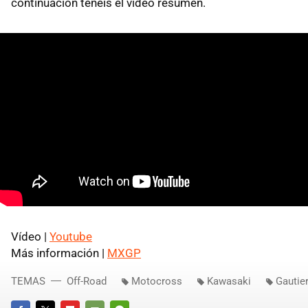
continuación tenéis el vídeo resumen.
Vídeo |
Youtube
Más información |
MXGP
TEMAS
Off-Road
Motocross
Kawasaki
Gautier