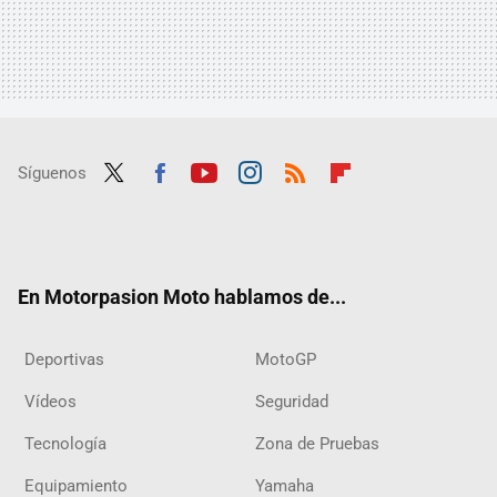
Síguenos
Twit
Fac
Yout
Inst
RSS
Flip
ter
ebo
ube
agra
boar
ok
m
d
En Motorpasion Moto hablamos de...
Deportivas
MotoGP
Vídeos
Seguridad
Tecnología
Zona de Pruebas
Equipamiento
Yamaha