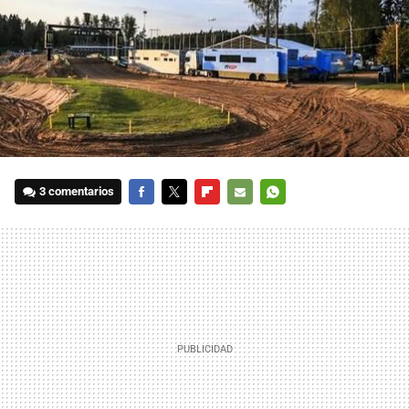
3 comentarios
FACEBOOK
TWITTER
FLIPBOARD
E-
WHATSAPP
MAIL