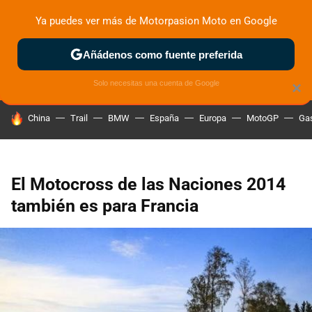
Ya puedes ver más de Motorpasion Moto en Google
ZONA DE PRUEBAS
DEPORTIVAS
MOTOS ELÉCTRICAS
Añádenos como fuente preferida
Solo necesitas una cuenta de Google
×
HOY SE HABLA DE
China
Trail
BMW
España
Europa
MotoGP
Gas
El Motocross de las Naciones 2014
también es para Francia