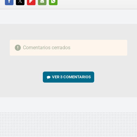
FACEBOOK
TWITTER
FLIPBOARD
E-
WHATSAPP
MAIL
Comentarios cerrados
VER
3 COMENTARIOS