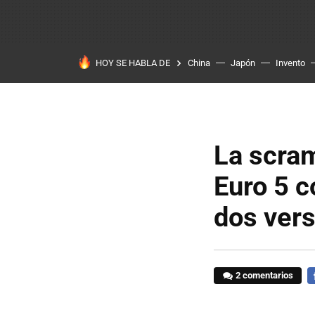
HOY SE HABLA DE
China
Japón
Invento
La scra
Euro 5 c
dos vers
2 comentarios
F