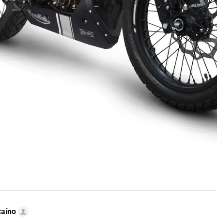
caíno