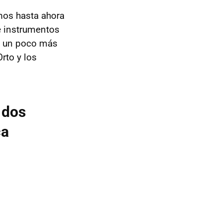
mos hasta ahora
e instrumentos
ón un poco más
rto y los
 dos
ca