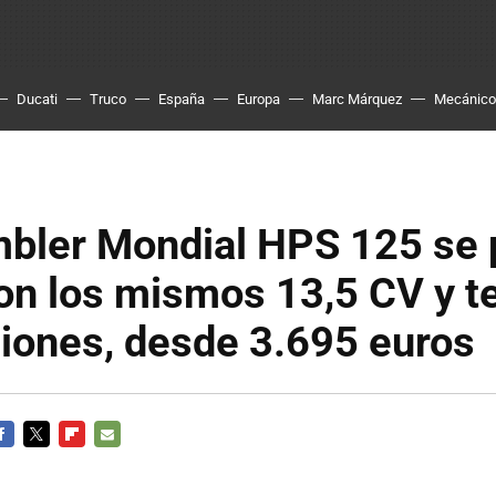
Ducati
Truco
España
Europa
Marc Márquez
Mecánico
mbler Mondial HPS 125 se 
on los mismos 13,5 CV y t
iones, desde 3.695 euros
ACEBOOK
TWITTER
FLIPBOARD
E-
MAIL