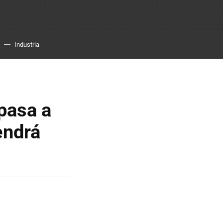
Industria
pasa a
endrá