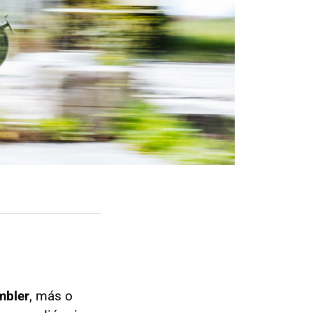
mbler
, más o