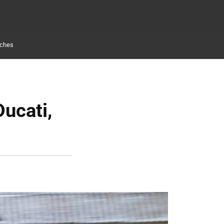
ches
ucati,