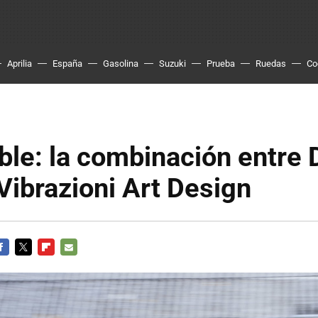
Aprilia
España
Gasolina
Suzuki
Prueba
Ruedas
Co
e: la combinación entre D
y Vibrazioni Art Design
ACEBOOK
TWITTER
FLIPBOARD
E-
MAIL