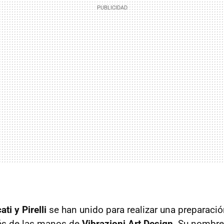
ati y Pirelli
se han unido para realizar una preparació
vés de las manos de
Vibrazioni Art Design
. Su nombre