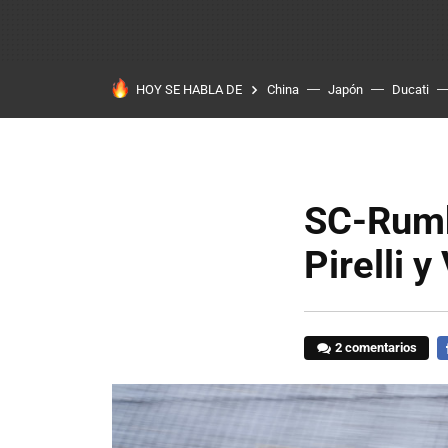
HOY SE HABLA DE
China
Japón
Ducati
SC-Rumbl
Pirelli 
2 comentarios
F