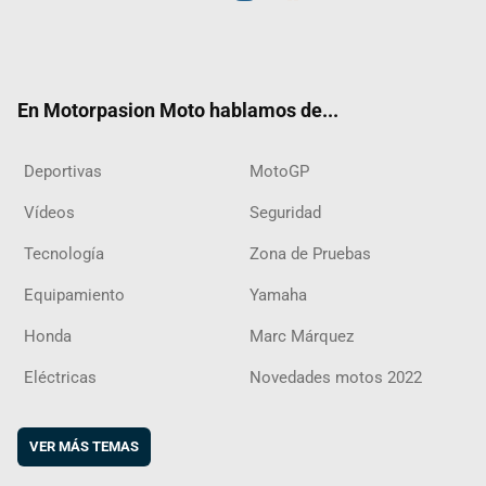
Twit
Fac
Yout
Inst
RSS
Flip
ter
ebo
ube
agra
boar
ok
m
d
En Motorpasion Moto hablamos de...
Deportivas
MotoGP
Vídeos
Seguridad
Tecnología
Zona de Pruebas
Equipamiento
Yamaha
Honda
Marc Márquez
Eléctricas
Novedades motos 2022
VER MÁS TEMAS