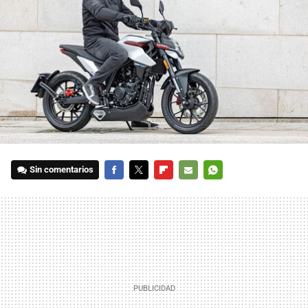
Sin comentarios
FACEBOOK
TWITTER
FLIPBOARD
E-
WHATSAPP
MAIL