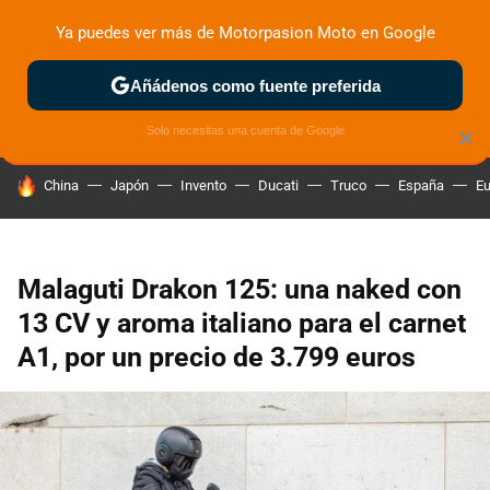
Ya puedes ver más de Motorpasion Moto en Google
ZONA DE PRUEBAS
DEPORTIVAS
MOTOS ELÉCTRICAS
Añádenos como fuente preferida
Solo necesitas una cuenta de Google
×
HOY SE HABLA DE
China
Japón
Invento
Ducati
Truco
España
Eu
Malaguti Drakon 125: una naked con
13 CV y aroma italiano para el carnet
A1, por un precio de 3.799 euros