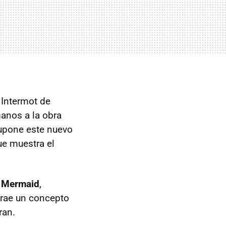
 Intermot de
manos a la obra
supone este nuevo
ue muestra el
e Mermaid
,
trae un concepto
ran.