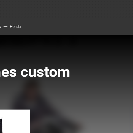
a
Honda
ones custom