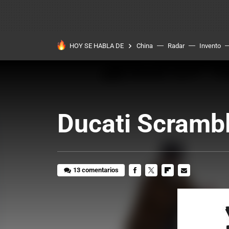
HOY SE HABLA DE
China
Radar
Invento
Ducati Scrambl
13 comentarios
FACEBOOK
TWITTER
FLIPBOARD
E-
MAIL