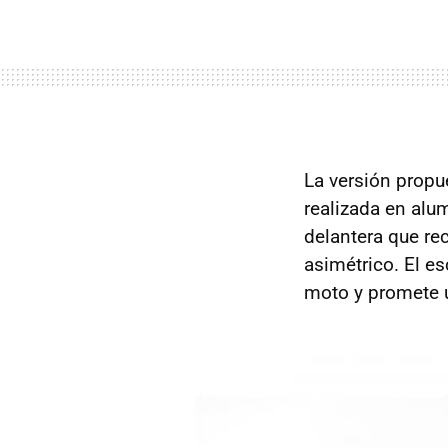
La versión propu
realizada en alu
delantera que re
asimétrico. El e
moto y promete 