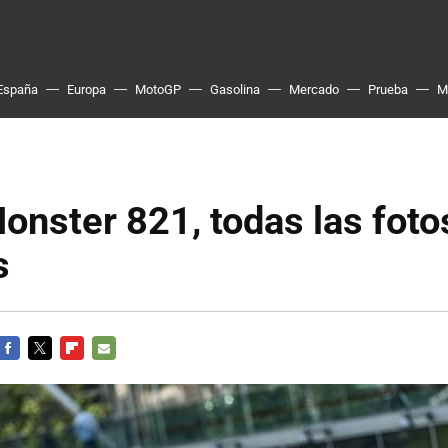
España
Europa
MotoGP
Gasolina
Mercado
Prueba
M
onster 821, todas las foto
s
FACEBOOK
TWITTER
FLIPBOARD
E-
MAIL