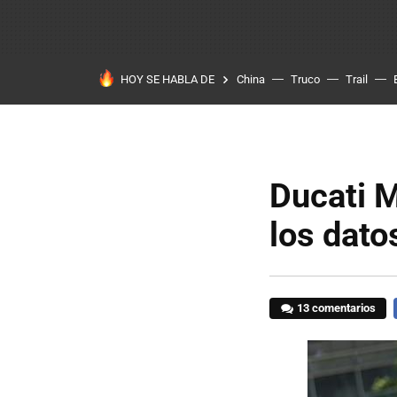
HOY SE HABLA DE
China
Truco
Trail
Ducati M
los dato
13 comentarios