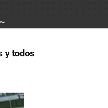
otor
s y todos