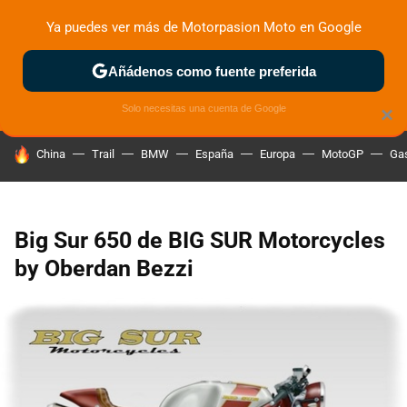
Ya puedes ver más de Motorpasion Moto en Google
ZONA DE PRUEBAS
DEPORTIVAS
MOTOS ELÉCTRICAS
Añádenos como fuente preferida
Solo necesitas una cuenta de Google
×
HOY SE HABLA DE
China
Trail
BMW
España
Europa
MotoGP
Gas
Big Sur 650 de BIG SUR Motorcycles
by Oberdan Bezzi