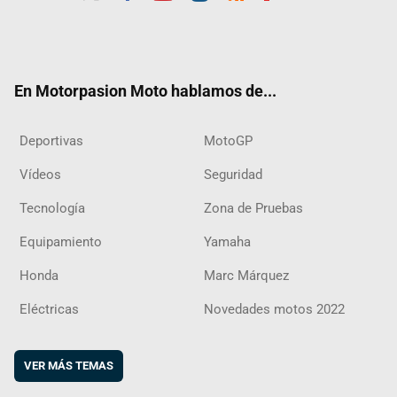
Twit
Fac
Yout
Inst
RSS
Flip
ter
ebo
ube
agra
boar
ok
m
d
En Motorpasion Moto hablamos de...
Deportivas
MotoGP
Vídeos
Seguridad
Tecnología
Zona de Pruebas
Equipamiento
Yamaha
Honda
Marc Márquez
Eléctricas
Novedades motos 2022
VER MÁS TEMAS