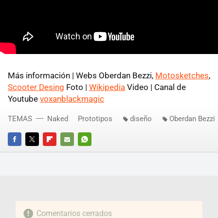
Más información | Webs Oberdan Bezzi,
Motosketches
,
Scooter Desing
Foto |
Wikipedia
Video | Canal de
Youtube
voxanblackmagic
TEMAS
Naked
Prototipos
diseño
Oberdan Bezzi
FACEBOOK
TWITTER
FLIPBOARD
E-
WHATSAPP
MAIL
Comentarios cerrados