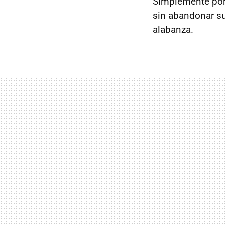
Simplemente por 
sin abandonar s
alabanza.