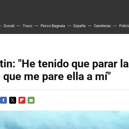
Ducati
Truco
Pecco Bagnaia
España
Carreteras
Policí
in: "He tenido que parar la
 que me pare ella a mí"
FACEBOOK
TWITTER
FLIPBOARD
E-
MAIL