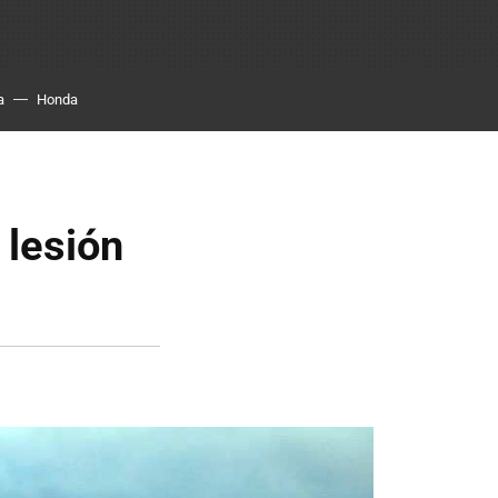
a
Honda
 lesión