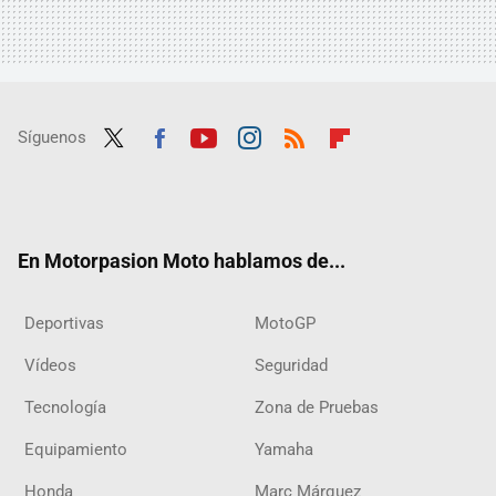
Síguenos
Twit
Fac
Yout
Inst
RSS
Flip
ter
ebo
ube
agra
boar
ok
m
d
En Motorpasion Moto hablamos de...
Deportivas
MotoGP
Vídeos
Seguridad
Tecnología
Zona de Pruebas
Equipamiento
Yamaha
Honda
Marc Márquez