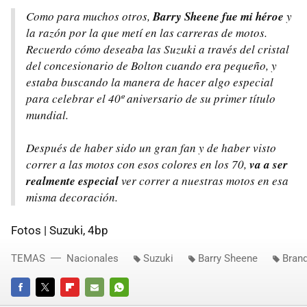
Como para muchos otros,
Barry Sheene fue mi héroe
y
la razón por la que metí en las carreras de motos.
Recuerdo cómo deseaba las Suzuki a través del cristal
del concesionario de Bolton cuando era pequeño, y
estaba buscando la manera de hacer algo especial
para celebrar el 40º aniversario de su primer título
mundial.
Después de haber sido un gran fan y de haber visto
correr a las motos con esos colores en los 70,
va a ser
realmente especial
ver correr a nuestras motos en esa
misma decoración.
Fotos | Suzuki, 4bp
TEMAS
Nacionales
Suzuki
Barry Sheene
Bran
FACEBOOK
TWITTER
FLIPBOARD
E-
WHATSAPP