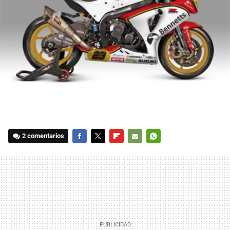
2 comentarios
FACEBOOK
TWITTER
FLIPBOARD
E-
WHATSAPP
MAIL