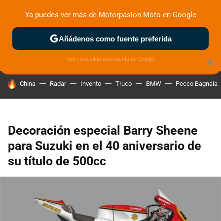
Ya puedes ver más de Motorpasion Moto en Google
ZONA DE PRUEBAS
DEPORTIVAS
MOTOS ELÉCTRICAS
Añádenos como fuente preferida
Solo necesitas una cuenta de Google
×
HOY SE HABLA DE
China
Radar
Invento
Truco
BMW
Pecco Bagnaia
Decoración especial Barry Sheene
para Suzuki en el 40 aniversario de
su título de 500cc