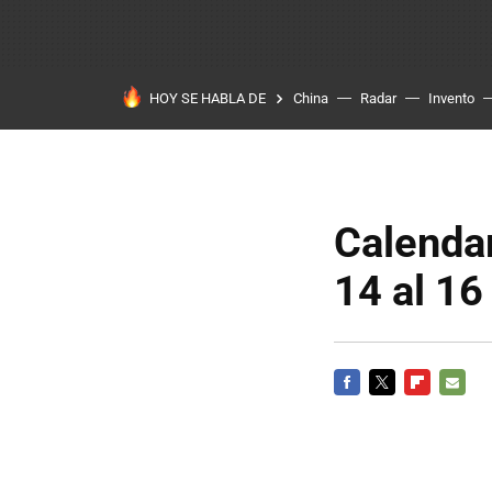
HOY SE HABLA DE
China
Radar
Invento
Calendar
14 al 16
FACEBOOK
TWITTER
FLIPBOARD
E-
MAIL