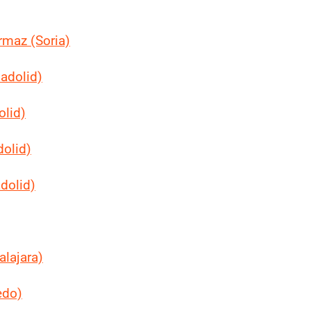
rmaz (Soria)
ladolid)
olid)
dolid)
adolid)
lajara)
edo)