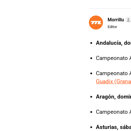
Morrillu
Editor
Andalucía, d
Campeonato A
Campeonato A
Guadix (Gran
Aragón, domi
Campeonato A
Asturias, sáb