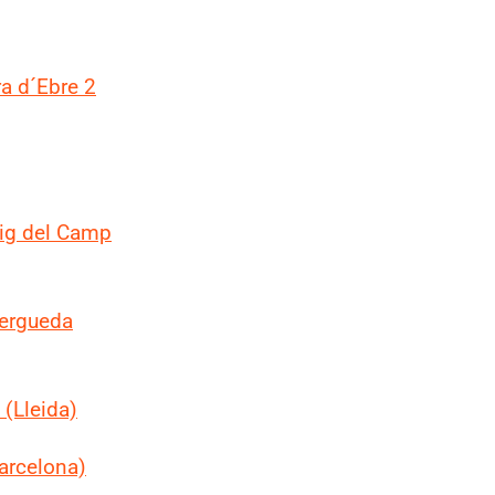
a d´Ebre 2
ig del Camp
Bergueda
 (Lleida)
Barcelona)