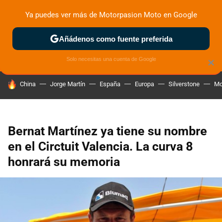
Ya puedes ver más de Motorpasion Moto en Google
ZONA DE PRUEBAS
DEPORTIVAS
MOTOS ELÉCTRICAS
Añádenos como fuente preferida
Solo necesitas una cuenta de Google
×
HOY SE HABLA DE
China
Jorge Martín
España
Europa
Silverstone
Mo
Bernat Martínez ya tiene su nombre
en el Circtuit Valencia. La curva 8
honrará su memoria