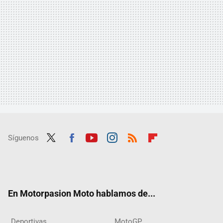
Síguenos
Twit
Fac
Yout
Inst
RSS
Flip
ter
ebo
ube
agra
boar
ok
m
d
En Motorpasion Moto hablamos de...
Deportivas
MotoGP