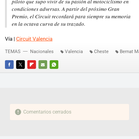
piloto que supo vivir de su pasión al motociclismo en
condiciones adversas. A partir del próximo Gran
Premio, el Circuit recordará para siempre su memoria
en la octava curva de su trazado.
Vía |
Circuit Valencia
TEMAS
Nacionales
Valencia
Cheste
Bernat M
FACEBOOK
TWITTER
FLIPBOARD
E-
WHATSAPP
MAIL
Comentarios cerrados