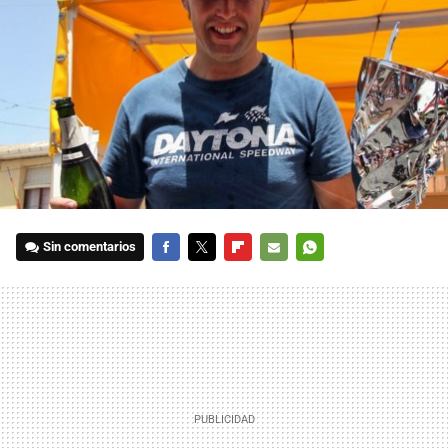
Sin comentarios
FACEBOOK
TWITTER
FLIPBOARD
E-
WHATSAPP
MAIL