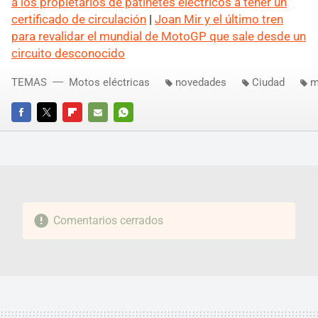
a los propietarios de patinetes eléctricos a tener un
certificado de circulación
|
Joan Mir y el último tren
para revalidar el mundial de MotoGP que sale desde un
circuito desconocido
TEMAS
Motos eléctricas
novedades
Ciudad
m
FACEBOOK
TWITTER
FLIPBOARD
E-
WHATSAPP
MAIL
Comentarios cerrados