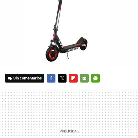
Sin comentarios
FACEBOOK
TWITTER
FLIPBOARD
E-
WHATSAPP
MAIL