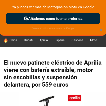
Ya puedes ver más de Motorpasion Moto en Google
ZONA DE PRUEBAS
DEPORTIVAS
MOTOS ELÉCTRICAS
Añádenos como fuente preferida
Solo necesitas una cuenta de Google
×
HOY SE HABLA DE
China
Ducati
Aprilia
España
Gasolina
Moto
El nuevo patinete eléctrico de Aprilia
viene con batería extraíble, motor
sin escobillas y suspensión
delantera, por 559 euros