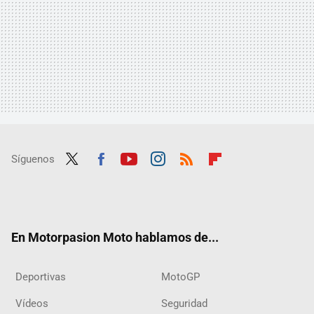
Síguenos
Twit
Fac
Yout
Inst
RSS
Flip
ter
ebo
ube
agra
boar
ok
m
d
En Motorpasion Moto hablamos de...
Deportivas
MotoGP
Vídeos
Seguridad