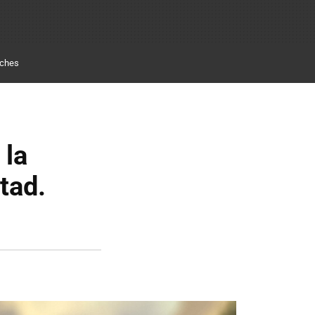
ches
 la
tad.