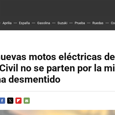
Aprilia
España
Gasolina
Suzuki
Prueba
Ruedas
Co
nuevas motos eléctricas de
Civil no se parten por la mi
 ha desmentido
FACEBOOK
TWITTER
FLIPBOARD
E-
MAIL