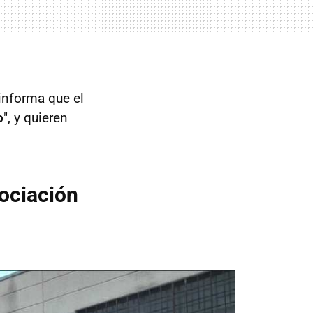
informa que el
o
", y quieren
sociación