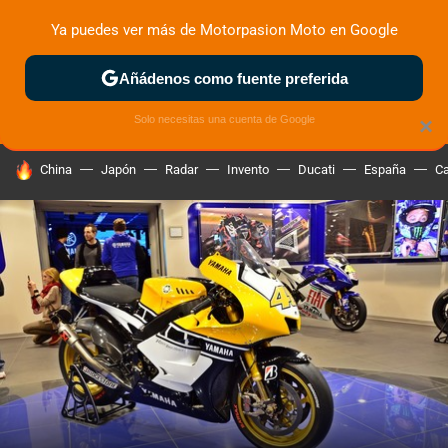
Ya puedes ver más de Motorpasion Moto en Google
ZONA DE PRUEBAS
DEPORTIVAS
MOTOS ELÉCTRICAS
Añádenos como fuente preferida
Solo necesitas una cuenta de Google
×
HOY SE HABLA DE
China
Japón
Radar
Invento
Ducati
España
Ca