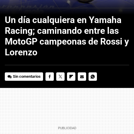
Un día cualquiera en Yamaha
Racing; caminando entre las
MotoGP campeonas de Rossi y
Lorenzo
Sin comentarios
FACEBOOK
TWITTER
FLIPBOARD
E-
WHATSAPP
MAIL