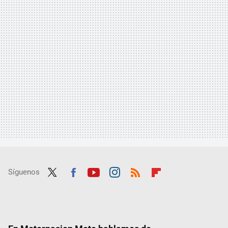
Síguenos
Twit
Fac
Yout
Inst
RSS
Flip
ter
ebo
ube
agra
boar
ok
m
d