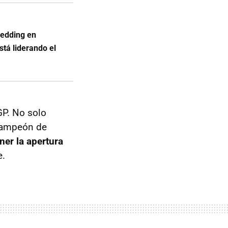
Redding en
tá liderando el
GP. No solo
 campeón de
ner la apertura
e.