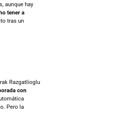
s, aunque hay
ho tener a
cto tras un
rak Razgatlioglu
mporada con
utomática
o. Pero la