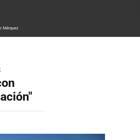
c Márquez
s
con
ación"