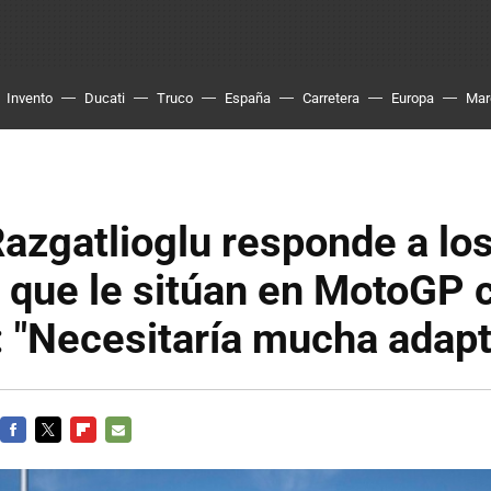
Invento
Ducati
Truco
España
Carretera
Europa
Mar
azgatlioglu responde a lo
 que le sitúan en MotoGP 
 "Necesitaría mucha adapt
FACEBOOK
TWITTER
FLIPBOARD
E-
MAIL