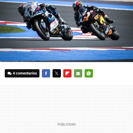
4 comentarios
FACEBOOK
TWITTER
FLIPBOARD
E-
WHATSAPP
MAIL