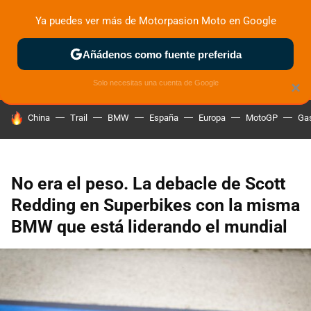
Ya puedes ver más de Motorpasion Moto en Google
ZONA DE PRUEBAS
DEPORTIVAS
MOTOS ELÉCTRICAS
Añádenos como fuente preferida
Solo necesitas una cuenta de Google
×
HOY SE HABLA DE
China
Trail
BMW
España
Europa
MotoGP
Gas
No era el peso. La debacle de Scott
Redding en Superbikes con la misma
BMW que está liderando el mundial