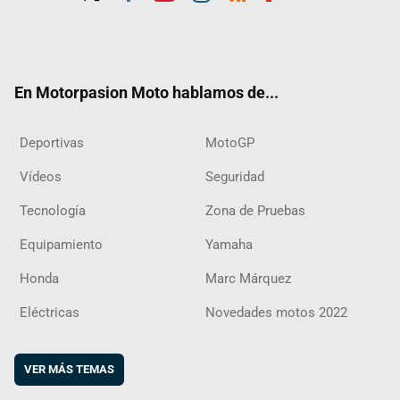
Twit
Fac
Yout
Inst
RSS
Flip
ter
ebo
ube
agra
boar
ok
m
d
En Motorpasion Moto hablamos de...
Deportivas
MotoGP
Vídeos
Seguridad
Tecnología
Zona de Pruebas
Equipamiento
Yamaha
Honda
Marc Márquez
Eléctricas
Novedades motos 2022
VER MÁS TEMAS