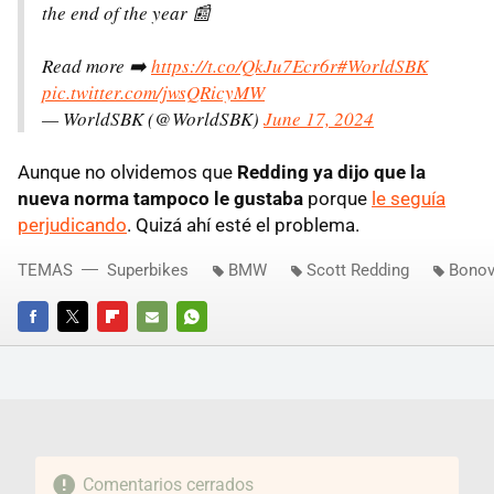
the end of the year 📰
Read more ➡️
https://t.co/QkJu7Ecr6r
#WorldSBK
pic.twitter.com/jwsQRicyMW
— WorldSBK (@WorldSBK)
June 17, 2024
Aunque no olvidemos que
Redding ya dijo que la
nueva norma tampoco le gustaba
porque
le seguía
perjudicando
. Quizá ahí esté el problema.
TEMAS
Superbikes
BMW
Scott Redding
Bonov
FACEBOOK
TWITTER
FLIPBOARD
E-
WHATSAPP
MAIL
Comentarios cerrados