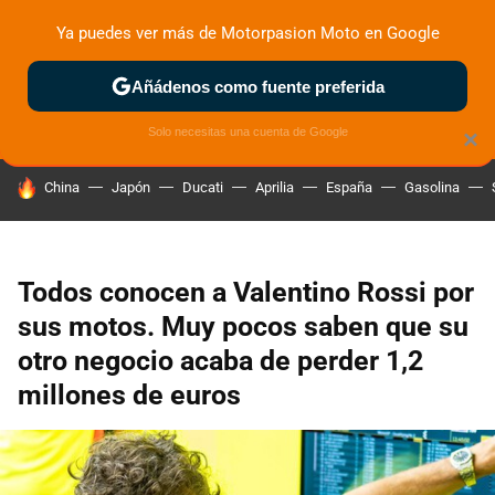
Ya puedes ver más de Motorpasion Moto en Google
ZONA DE PRUEBAS
DEPORTIVAS
MOTOS ELÉCTRICAS
Añádenos como fuente preferida
Solo necesitas una cuenta de Google
×
HOY SE HABLA DE
China
Japón
Ducati
Aprilia
España
Gasolina
Todos conocen a Valentino Rossi por
sus motos. Muy pocos saben que su
otro negocio acaba de perder 1,2
millones de euros