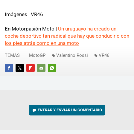
Imágenes | VR46
En Motorpasión Moto |
Un uruguayo ha creado un
coche deportivo tan radical que hay que conducirlo con
los pies atrás como en una moto
TEMAS
MotoGP
Valentino Rossi
VR46
FACEBOOK
TWITTER
FLIPBOARD
E-
WHATSAPP
MAIL
ENTRAR Y ENVIAR UN COMENTARIO