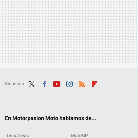
Síguenos
Twit
Fac
Yout
Inst
RSS
Flip
ter
ebo
ube
agra
boar
ok
m
d
En Motorpasion Moto hablamos de...
Deportivas
MotoGP