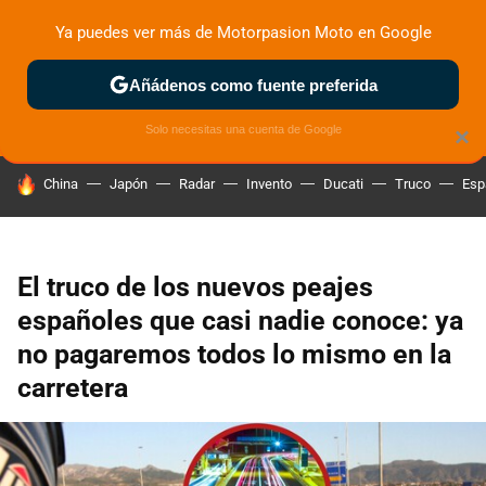
Ya puedes ver más de Motorpasion Moto en Google
ZONA DE PRUEBAS
DEPORTIVAS
MOTOS ELÉCTRICAS
Añádenos como fuente preferida
Solo necesitas una cuenta de Google
×
HOY SE HABLA DE
China
Japón
Radar
Invento
Ducati
Truco
Esp
El truco de los nuevos peajes
españoles que casi nadie conoce: ya
no pagaremos todos lo mismo en la
carretera