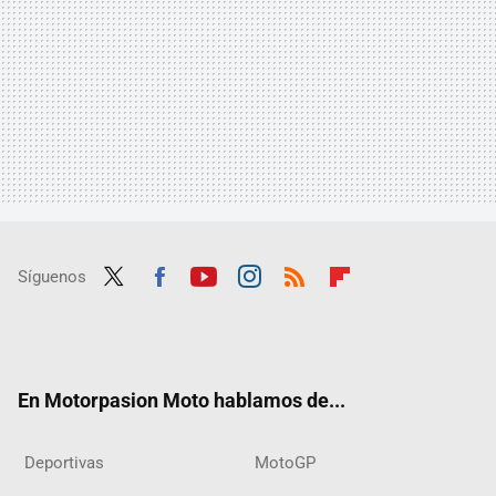
Síguenos
Twit
Fac
Yout
Inst
RSS
Flip
ter
ebo
ube
agra
boar
ok
m
d
En Motorpasion Moto hablamos de...
Deportivas
MotoGP