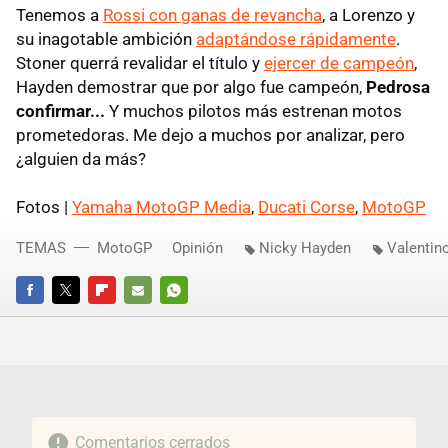
Tenemos a
Rossi con ganas de revancha
, a Lorenzo y
su inagotable ambición
adaptándose rápidamente
.
Stoner querrá revalidar el título y
ejercer de campeón
,
Hayden demostrar que por algo fue campeón,
Pedrosa
confirmar...
Y muchos pilotos más estrenan motos
prometedoras. Me dejo a muchos por analizar, pero
¿alguien da más?
Fotos |
Yamaha MotoGP Media
,
Ducati Corse
,
MotoGP
TEMAS
MotoGP
Opinión
Nicky Hayden
Valentin
FACEBOOK
TWITTER
FLIPBOARD
E-
WHATSAPP
MAIL
Comentarios cerrados