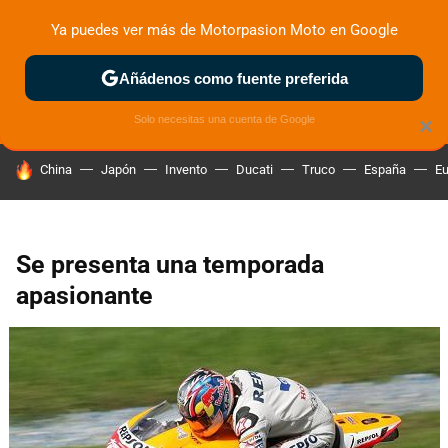
Ya puedes ver más de Motorpasion Moto en Google
ZONA DE PRUEBAS
DEPORTIVAS
MOTOS ELÉCTRICAS
Añádenos como fuente preferida
Solo necesitas una cuenta de Google
×
HOY SE HABLA DE
China
Japón
Invento
Ducati
Truco
España
Eu
Se presenta una temporada
apasionante