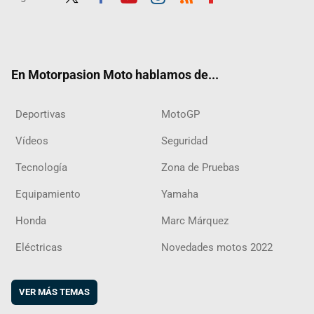
Twit
Fac
Yout
Inst
RSS
Flip
ter
ebo
ube
agra
boar
ok
m
d
En Motorpasion Moto hablamos de...
Deportivas
MotoGP
Vídeos
Seguridad
Tecnología
Zona de Pruebas
Equipamiento
Yamaha
Honda
Marc Márquez
Eléctricas
Novedades motos 2022
VER MÁS TEMAS