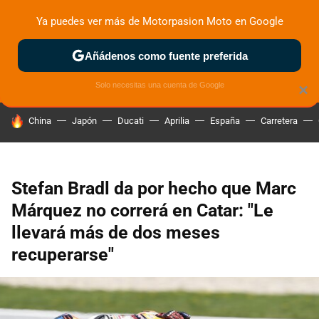
Ya puedes ver más de Motorpasion Moto en Google
ZONA DE PRUEBAS
DEPORTIVAS
MOTOS ELÉCTRICAS
Añádenos como fuente preferida
Solo necesitas una cuenta de Google
×
HOY SE HABLA DE
China
Japón
Ducati
Aprilia
España
Carretera
Stefan Bradl da por hecho que Marc
Márquez no correrá en Catar: "Le
llevará más de dos meses
recuperarse"