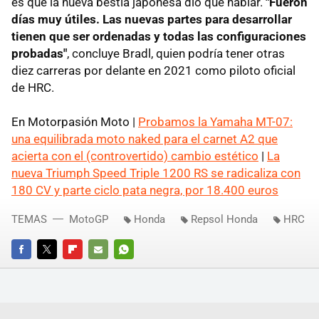
es que la nueva bestia japonesa dio que hablar.
"Fueron
días muy útiles. Las nuevas partes para desarrollar
tienen que ser ordenadas y todas las configuraciones
probadas"
, concluye Bradl, quien podría tener otras
diez carreras por delante en 2021 como piloto oficial
de HRC.
En Motorpasión Moto |
Probamos la Yamaha MT-07:
una equilibrada moto naked para el carnet A2 que
acierta con el (controvertido) cambio estético
|
La
nueva Triumph Speed Triple 1200 RS se radicaliza con
180 CV y parte ciclo pata negra, por 18.400 euros
TEMAS
MotoGP
Honda
Repsol Honda
HRC
FACEBOOK
TWITTER
FLIPBOARD
E-
WHATSAPP
MAIL