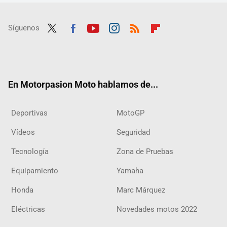
Síguenos
Twit
Fac
Yout
Inst
RSS
Flip
ter
ebo
ube
agra
boar
ok
m
d
En Motorpasion Moto hablamos de...
Deportivas
MotoGP
Vídeos
Seguridad
Tecnología
Zona de Pruebas
Equipamiento
Yamaha
Honda
Marc Márquez
Eléctricas
Novedades motos 2022