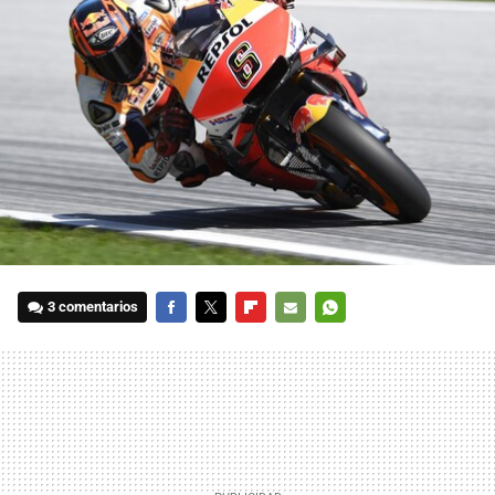
3 comentarios
FACEBOOK
TWITTER
FLIPBOARD
E-
WHATSAPP
MAIL