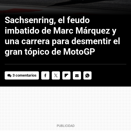
Sachsenring, el feudo
imbatido de Marc Márquez y
una carrera para desmentir el
gran tópico de MotoGP
3 comentarios
FACEBOOK
TWITTER
FLIPBOARD
E-
WHATSAPP
MAIL