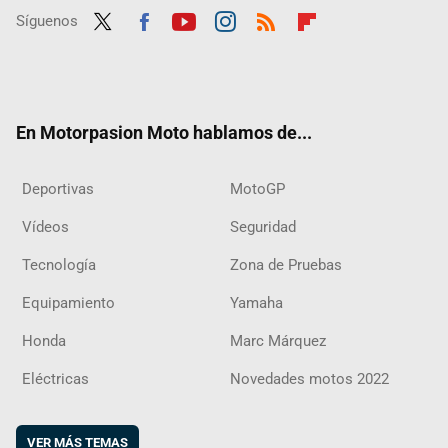
Síguenos
Twit
Fac
Yout
Inst
RSS
Flip
ter
ebo
ube
agra
boar
ok
m
d
En Motorpasion Moto hablamos de...
Deportivas
MotoGP
Vídeos
Seguridad
Tecnología
Zona de Pruebas
Equipamiento
Yamaha
Honda
Marc Márquez
Eléctricas
Novedades motos 2022
VER MÁS TEMAS