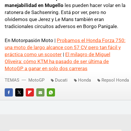
manejabilidad en Mugello
les pueden hacer volar en la
ratonera de Sachsenring. Está por ver, pero no
olvidemos que Jerez y Le Mans también eran
tradicionales circuitos adversos en Borgo Panigale.
En Motorpasión Moto |
Probamos el Honda Forza 750:
una moto de largo alcance con 57 CV pero tan fácil y
práctica como un scooter
|
El milagro de Miguel
Oliveira: cómo KTM ha pasado de ser última de
MotoGP a ganar en solo dos carreras
TEMAS
MotoGP
Ducati
Honda
Repsol Honda
FACEBOOK
TWITTER
FLIPBOARD
E-
WHATSAPP
MAIL