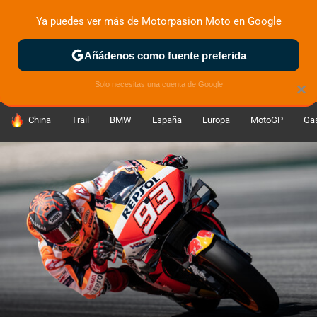
Ya puedes ver más de Motorpasion Moto en Google
ZONA DE PRUEBAS
DEPORTIVAS
MOTOS ELÉCTRICAS
Añádenos como fuente preferida
Solo necesitas una cuenta de Google
×
HOY SE HABLA DE
China
Trail
BMW
España
Europa
MotoGP
Gas