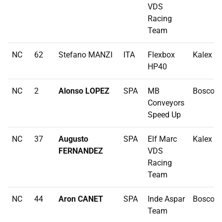
VDS
Racing
Team
NC
62
Stefano MANZI
ITA
Flexbox
Kalex
HP40
NC
2
Alonso LOPEZ
SPA
MB
Boscosc
Conveyors
Speed Up
NC
37
Augusto
SPA
Elf Marc
Kalex
FERNANDEZ
VDS
Racing
Team
NC
44
Aron CANET
SPA
Inde Aspar
Boscosc
Team