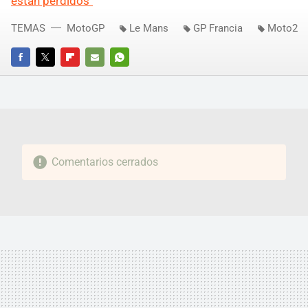
están perdidos"
TEMAS
MotoGP
Le Mans
GP Francia
Moto2
FACEBOOK
TWITTER
FLIPBOARD
E-
WHATSAPP
MAIL
Comentarios cerrados