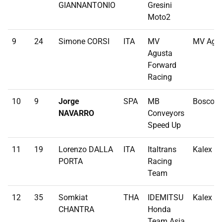
GIANNANTONIO
Gresini
Moto2
9
24
Simone CORSI
ITA
MV
MV Agu
Agusta
Forward
Racing
10
9
Jorge
SPA
MB
Boscosc
NAVARRO
Conveyors
Speed Up
11
19
Lorenzo DALLA
ITA
Italtrans
Kalex
PORTA
Racing
Team
12
35
Somkiat
THA
IDEMITSU
Kalex
CHANTRA
Honda
Team Asia