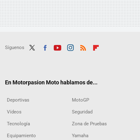
Síguenos
Twit
Fac
Yout
Inst
RSS
Flip
ter
ebo
ube
agra
boar
ok
m
d
En Motorpasion Moto hablamos de...
Deportivas
MotoGP
Vídeos
Seguridad
Tecnología
Zona de Pruebas
Equipamiento
Yamaha