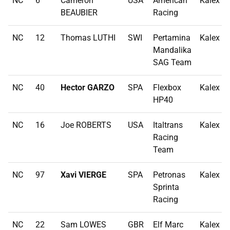
NC
6
Cameron
USA
American
Kalex
BEAUBIER
Racing
NC
12
Thomas LUTHI
SWI
Pertamina
Kalex
Mandalika
SAG Team
NC
40
Hector GARZO
SPA
Flexbox
Kalex
HP40
NC
16
Joe ROBERTS
USA
Italtrans
Kalex
Racing
Team
NC
97
Xavi VIERGE
SPA
Petronas
Kalex
Sprinta
Racing
NC
22
Sam LOWES
GBR
Elf Marc
Kalex