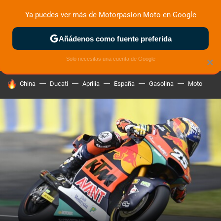
Ya puedes ver más de Motorpasion Moto en Google
ZONA DE PRUEBAS
DEPORTIVAS
MOTOS ELÉCTRICAS
Añádenos como fuente preferida
Solo necesitas una cuenta de Google
×
HOY SE HABLA DE
China
Ducati
Aprilia
España
Gasolina
Moto