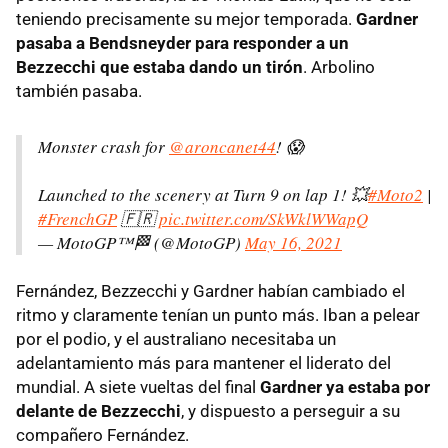
teniendo precisamente su mejor temporada.
Gardner
pasaba a Bendsneyder para responder a un
Bezzecchi que estaba dando un tirón
. Arbolino
también pasaba.
Monster crash for
@aroncanet44
! 😱
Launched to the scenery at Turn 9 on lap 1! 💥
#Moto2
|
#FrenchGP
🇫🇷
pic.twitter.com/SkWklWWapQ
— MotoGP™🏁 (@MotoGP)
May 16, 2021
Fernández, Bezzecchi y Gardner habían cambiado el
ritmo y claramente tenían un punto más. Iban a pelear
por el podio, y el australiano necesitaba un
adelantamiento más para mantener el liderato del
mundial. A siete vueltas del final
Gardner ya estaba por
delante de Bezzecchi
, y dispuesto a perseguir a su
compañero Fernández.