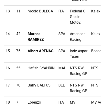
13
11
Nicolò BULEGA
ITA
Federal Oil
Kalex
Gresini
Moto2
14
42
Marcos
SPA
American
Kalex
RAMIREZ
Racing
15
75
Albert ARENAS
SPA
Inde Aspar
Boscosc
Team
16
55
Hafizh SYAHRIN
MAL
NTS RW
NTS
Racing GP
17
70
Barry BALTUS
BEL
NTS RW
NTS
Racing GP
18
7
Lorenzo
ITA
MV
MV Agu