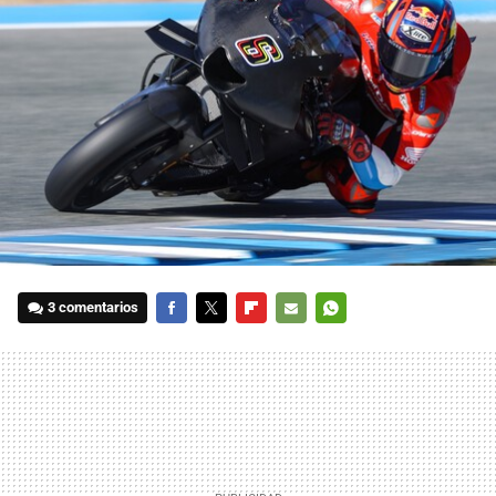
3 comentarios
FACEBOOK
TWITTER
FLIPBOARD
E-
WHATSAPP
MAIL