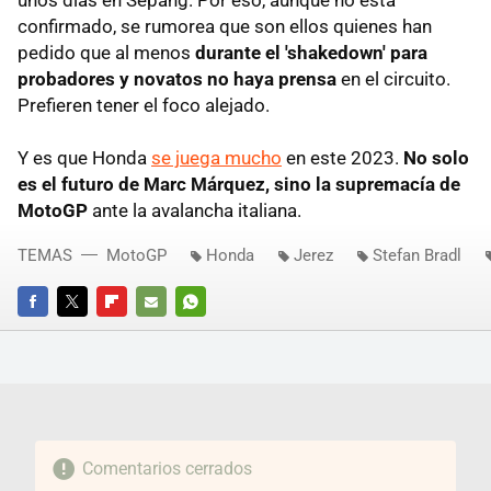
confirmado, se rumorea que son ellos quienes han
pedido que al menos
durante el 'shakedown' para
probadores y novatos no haya prensa
en el circuito.
Prefieren tener el foco alejado.
Y es que Honda
se juega mucho
en este 2023.
No solo
es el futuro de Marc Márquez, sino la supremacía de
MotoGP
ante la avalancha italiana.
TEMAS
MotoGP
Honda
Jerez
Stefan Bradl
FACEBOOK
TWITTER
FLIPBOARD
E-
WHATSAPP
MAIL
Comentarios cerrados