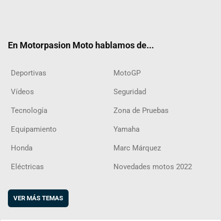
Twit
Fac
Yout
Inst
RSS
Flip
ter
ebo
ube
agra
boar
ok
m
d
En Motorpasion Moto hablamos de...
Deportivas
MotoGP
Vídeos
Seguridad
Tecnología
Zona de Pruebas
Equipamiento
Yamaha
Honda
Marc Márquez
Eléctricas
Novedades motos 2022
VER MÁS TEMAS