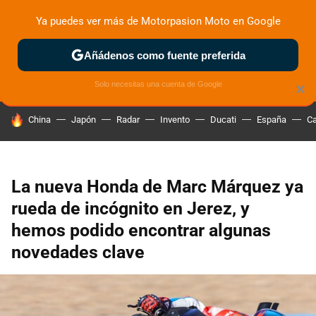
Ya puedes ver más de Motorpasion Moto en Google
ZONA DE PRUEBAS
DEPORTIVAS
MOTOS ELÉCTRICAS
Añádenos como fuente preferida
Solo necesitas una cuenta de Google
×
HOY SE HABLA DE
China
Japón
Radar
Invento
Ducati
España
Ca
La nueva Honda de Marc Márquez ya
rueda de incógnito en Jerez, y
hemos podido encontrar algunas
novedades clave