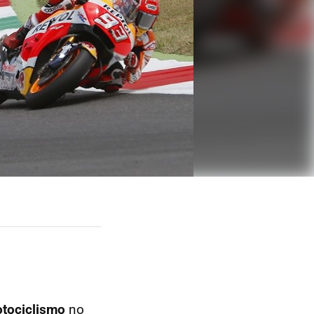
tociclismo
no