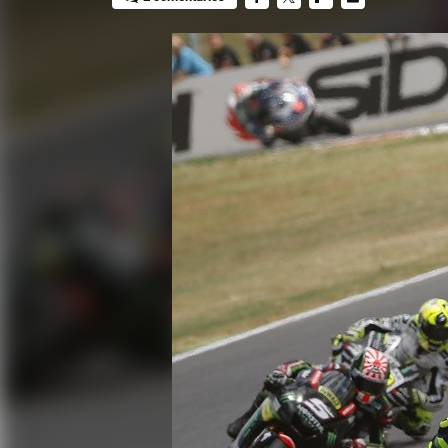
FACEBOOK
TWITTER
FLIPBOARD
E-
MAIL