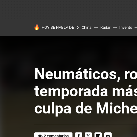
HOY SE HABLA DE
China
Radar
Invento
Neumáticos, roo
temporada más
culpa de Miche
2 comentarios