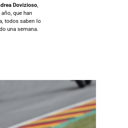
ndrea Dovizioso
,
e año, que han
a, todos saben lo
rado una semana.